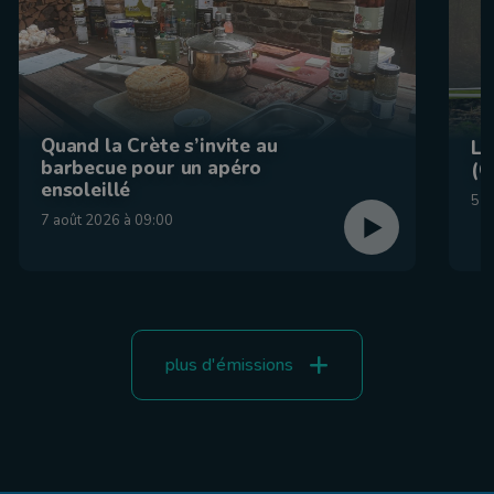
Quand la Crète s’invite au
La
barbecue pour un apéro
(C
ensoleillé
5 a
7 août 2026 à 09:00
plus d'émissions