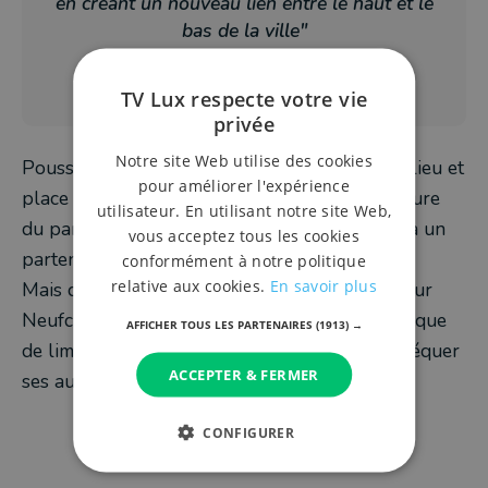
en créant un nouveau lien entre le haut et le
bas de la ville"
François Huberty, bourgmestre de
Neufchâteau
TV Lux respecte votre vie
privée
Notre site Web utilise des cookies
Poussé au bout, les nouvelles projections en lieu et
pour améliorer l'expérience
place du Clos des Seigneurs pourraient y inclure
utilisateur. En utilisant notre site Web,
du parking supplémentaire et du logement via un
vous acceptez tous les cookies
partenariat public-privé.
conformément à notre politique
relative aux cookies.
En savoir plus
Mais quel que sera le projet retenu, l’enjeu pour
Neufchâteau sera de maitriser les coûts, au risque
AFFICHER TOUS LES PARTENAIRES
(1913) →
de limiter ses capacités d’emprunts, et hypothéquer
ACCEPTER & FERMER
ses autres projets.
CONFIGURER