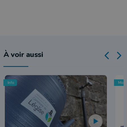
À voir aussi
Info
Mobi