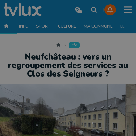
INFO
SPORT
CULTURE
MA COMMUNE
LE JT
INFO
FAITS DIVERS
POLITIQUE
SOCIÉTÉ
MOBILITÉ
SAN
Accueil
Info
Neufchâteau : vers un
regroupement des services au
Clos des Seigneurs ?