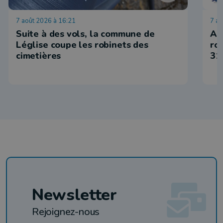
7 août 2026 à 16:21
7 ao
Suite à des vols, la commune de
Ar
Léglise coupe les robinets des
ro
cimetières
31
Newsletter
Rejoignez-nous