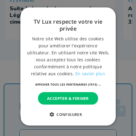
il y a 6 heures
il y
Suite à des vols, la commune de
Ar
Léglise coupe les robinets des
ro
TV Lux respecte votre vie
cimetières
31
privée
Notre site Web utilise des cookies
pour améliorer l'expérience
utilisateur. En utilisant notre site Web,
vous acceptez tous les cookies
conformément à notre politique
relative aux cookies.
En savoir plus
AFFICHER TOUS LES PARTENAIRES
(1913) →
ACCEPTER & FERMER
Newsletter
CONFIGURER
Rejoignez-nous