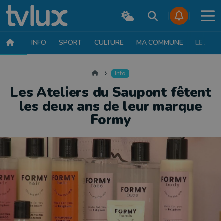
INFO
SPORT
CULTURE
MA COMMUNE
LE JT
INFO
FAITS DIVERS
POLITIQUE
SOCIÉTÉ
MOBILITÉ
SAN
Accueil
Info
Les Ateliers du Saupont fêtent
les deux ans de leur marque
Formy