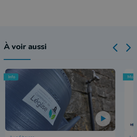
À voir aussi
Info
Mobi