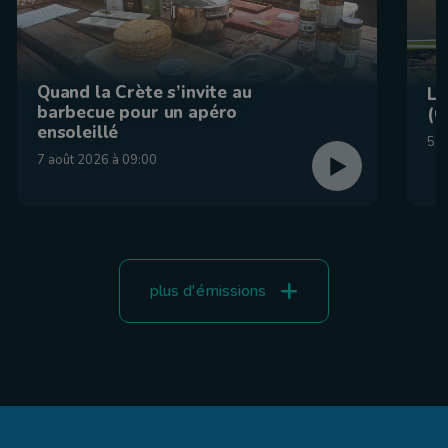
Quand la Crète s’invite au
La
barbecue pour un apéro
(C
ensoleillé
5 a
7 août 2026 à 09:00
plus d'émissions