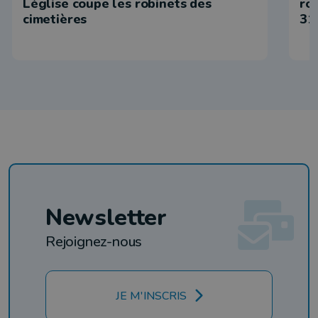
Léglise coupe les robinets des
ro
cimetières
31
Newsletter
Rejoignez-nous
JE M'INSCRIS