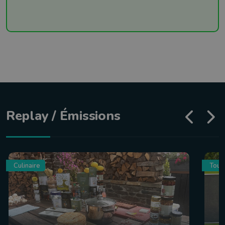
Replay / Émissions
Culinaire
Tour