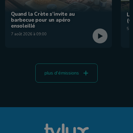
Quand la Crète s’invite au
La
barbecue pour un apéro
(C
ensoleillé
5 a
7 août 2026 à 09:00
plus d'émissions