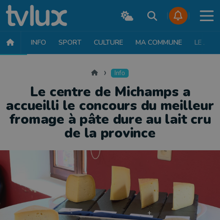
INFO
SPORT
CULTURE
MA COMMUNE
LE JT
INFO
FAITS DIVERS
POLITIQUE
SOCIÉTÉ
MOBILITÉ
SAN
Accueil
Info
Le centre de Michamps a
accueilli le concours du meilleur
fromage à pâte dure au lait cru
de la province