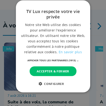
TV Lux respecte votre vie
privée
À voir aussi
Notre site Web utilise des cookies
pour améliorer l'expérience
utilisateur. En utilisant notre site Web,
vous acceptez tous les cookies
conformément à notre politique
Info
Mobi
relative aux cookies.
En savoir plus
AFFICHER TOUS LES PARTENAIRES
(1913) →
ACCEPTER & FERMER
CONFIGURER
7 août 2026 à 16:21
7 ao
Suite à des vols, la commune de
Ar