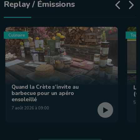
Replay / Émissions
Culinaire
Tour
Quand la Crète s’invite au
La
barbecue pour un apéro
(C
ensoleillé
5 a
7 août 2026 à 09:00