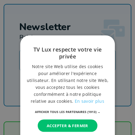
Newsletter
Rejoignez-nous
TV Lux respecte votre vie
privée
JE M'INSCRIS
Notre site Web utilise des cookies
pour améliorer l'expérience
Recevez nos newsletters pour ne rien manquer
utilisateur. En utilisant notre site Web,
de l'info, du sport et de nos émissions
vous acceptez tous les cookies
conformément à notre politique
relative aux cookies.
En savoir plus
AFFICHER TOUS LES PARTENAIRES
(1913) →
ACCEPTER & FERMER