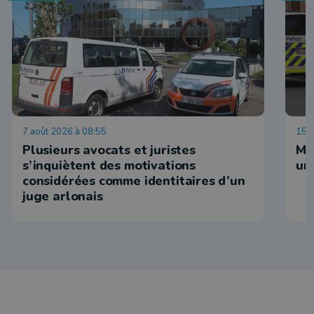
7 août 2026 à 08:55
15 j
Plusieurs avocats et juristes
Ma
s’inquiètent des motivations
un
considérées comme identitaires d’un
juge arlonais