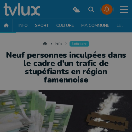
INFO
SPORT
CULTURE
MA COMMUNE
LE JT
INFO
FAITS DIVERS
POLITIQUE
SOCIÉTÉ
MOBILITÉ
SAN
Accueil
Info
Judiciaire
Neuf personnes inculpées dans
le cadre d'un trafic de
stupéfiants en région
famennoise