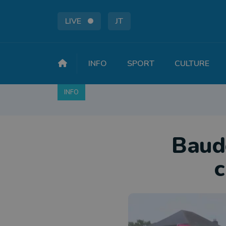
LIVE
JT
INFO
SPORT
CULTURE
INFO
FAITS DIVERS
POLITIQUE
SOCIÉTÉ
Baude
c