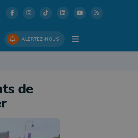
DCASTS
CONCOURS
JOBS
ALERTEZ-NOUS
RE
PATRIMOINE
DÉFENSE
FOLKLORE
JEUNESSE
TOURISME
nts de
er