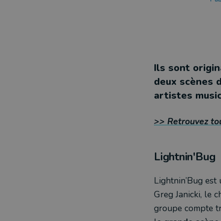
Ils sont orig
deux scènes 
artistes musi
>>
Retrouvez tou
Lightnin'Bug
Lightnin’Bug est 
Greg Janicki, le c
groupe compte tr