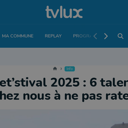
MA COMMUNE
REPLAY
PROGRAMME TV
PO
MOBILITÉ
SANTÉ
VIVALIA
ECONOMIE
AGRICULTURE
NATU
Accueil
Info
t’stival 2025 : 6 tale
hez nous à ne pas rat