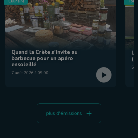
Culinaire
Tour
Quand la Crète s’invite au
La
barbecue pour un apéro
(C
ensoleillé
5 a
7 août 2026 à 09:00
plus d'émissions