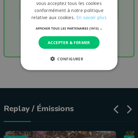
vous acceptez tous les cookies
LES RÉSULTATS
conformément à notre politique
relative aux cookies.
En savoir plus
Chaque week-end retrouvez les derniers
AFFICHER TOUS LES PARTENAIRES
(1913) →
résultats de votre équipe favorite
ACCEPTER & FERMER
CONFIGURER
Replay / Émissions