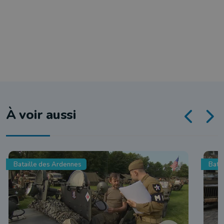
À voir aussi
Bataille des Ardennes
Bata