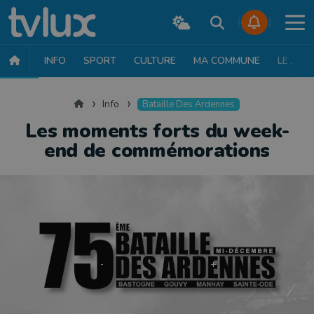
INFO
SPORT
CULTURE
MA COMMUNE
LE JT
INFO
FAITS DIVERS
POLITIQUE
SOCIÉTÉ
MOBILITÉ
SAN
Accueil
Info
Bataille Des Ardennes
Les moments forts du week-
end de commémorations