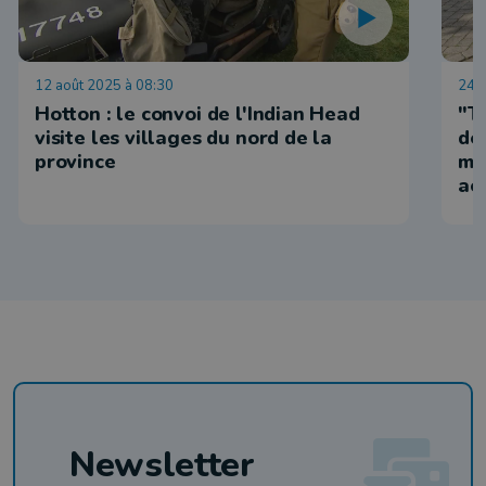
12 août 2025 à 08:30
24 j
Hotton : le convoi de l'Indian Head
"T
visite les villages du nord de la
de
province
mo
ao
Newsletter