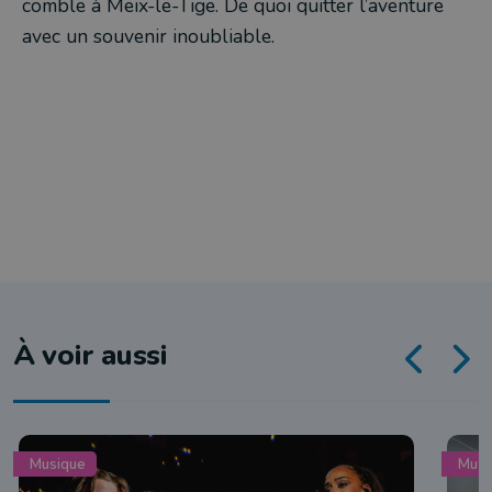
comble à Meix-le-Tige. De quoi quitter l’aventure
avec un souvenir inoubliable.
À voir aussi
Musique
Musi