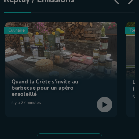
Culinaire
Tour
Quand la Crète s’invite au
La
barbecue pour un apéro
(C
ensoleillé
5 a
il y a 27 minutes