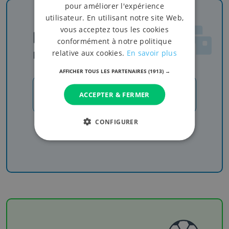
pour améliorer l'expérience
utilisateur. En utilisant notre site Web,
vous acceptez tous les cookies
Newsletter
conformément à notre politique
relative aux cookies.
En savoir plus
Rejoignez-nous
AFFICHER TOUS LES PARTENAIRES
(1913) →
JE M'INSCRIS
ACCEPTER & FERMER
CONFIGURER
Recevez nos newsletters pour ne rien manquer
de l'info, du sport et de nos émissions