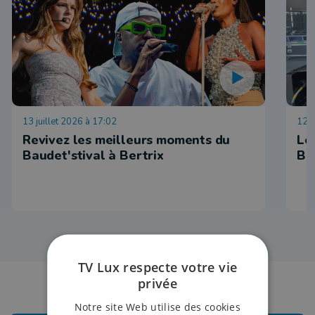
13 juillet 2026 à 17:02
12 j
Revivez les meilleurs moments du
Le
Baudet'stival à Bertrix
Ba
TV Lux respecte votre vie
privée
Notre site Web utilise des cookies