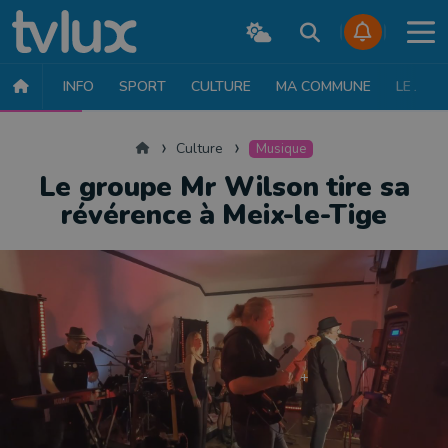
INFO
SPORT
CULTURE
MA COMMUNE
LE JT
CULTURE
MUSIQUE
EXPOSITION
THÉÂTRE
LITTÉRATURE
Accueil
Culture
Musique
Le groupe Mr Wilson tire sa
révérence à Meix-le-Tige