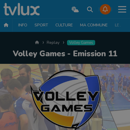
INFO
SPORT
CULTURE
MA COMMUNE
LE JT
Accueil
Replay
Volley Games
Volley Games - Emission 11