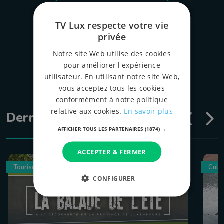
tous les épispodes
TV Lux respecte votre vie
privée
Notre site Web utilise des cookies
pour améliorer l'expérience
utilisateur. En utilisant notre site Web,
vous acceptez tous les cookies
conformément à notre politique
relative aux cookies.
En savoir plus
Dernières émissions
AFFICHER TOUS LES PARTENAIRES
(1874) →
ACCEPTER & FERMER
Tourisme
Culin
CONFIGURER