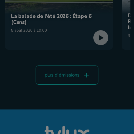
De
La balade de l'été 2026 : Étape 6
Be
(Cens)
br
5 août 2026 à 19:00
31 
plus d'émissions