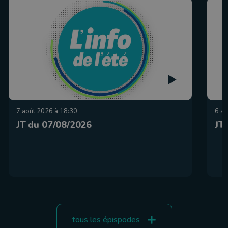
7 août 2026 à 18:30
6 ao
JT du 07/08/2026
JT
tous les épispodes