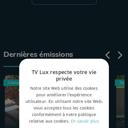
Dernières émissions
TV Lux respecte votre vie
privée
Culinaire
Tour
Notre site Web utilise des cookies
pour améliorer l'expérience
utilisateur. En utilisant notre site Web,
vous acceptez tous les cookies
conformément à notre politique
relative aux cookies.
En savoir plus