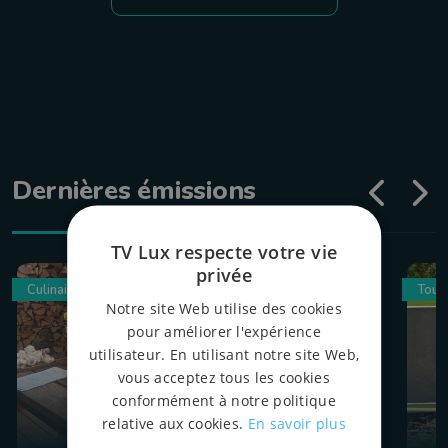
Dernières émissions
TV Lux respecte votre vie
privée
Culinaire
Tour
Notre site Web utilise des cookies
pour améliorer l'expérience
utilisateur. En utilisant notre site Web,
vous acceptez tous les cookies
conformément à notre politique
relative aux cookies.
En savoir plus