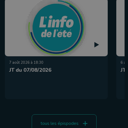
7 août 2026 à 18:30
6 ao
JT du 07/08/2026
JT
tous les épispodes