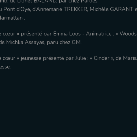
mb, de Lionel BALAND, par chez Pardès.
du Pont d’Oye, d’Annemarie TREKKER, Michèle GARANT e
Harmattan .
de cœur » présenté par Emma Loos - Animatrice : « Woods
 de Michka Assayas, paru chez GM.
e cœur » jeunesse présenté par Julie : « Cinder », de Mari
esse.