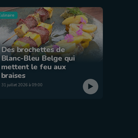
ulinaire
Tourisme
Des brochettes de
Blanc-Bleu Belge qui
La ba
mettent le feu aux
: Éta
braises
29 juillet
31 juillet 2026 à 09:00