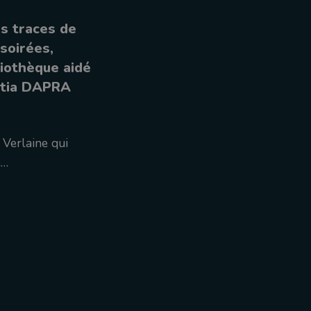
es traces de
soirées,
liothèque aidé
titia DAPRA
 Verlaine qui
e…