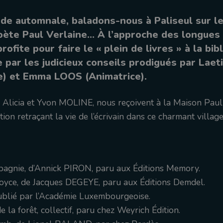
ode automnale, baladons-nous à Paliseul sur l
 poète Paul Verlaine… À l’approche des longues 
ofite pour faire le « plein de livres » à la bib
e par les judicieux conseils prodigués par Lae
re) et Emma LOOS (Animatrice).
, Alicia et Yvon MOLINE, nous reçoivent à la Maison Paul
tion retraçant la vie de l’écrivain dans ce charmant villag
pagnie, d’Annick PIRON, paru aux Éditions Memory.
Joyce, de Jacques DEGEYE, paru aux Éditions Demdel.
ublié par l’Académie Luxembourgeoise.
e la forêt, collectif, paru chez Weyrich Édition.