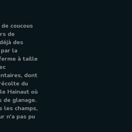
e de coucous
urs de
 déjà des
 par la
ferme à taille
ec
ntaires, dont
récolte du
le Hainaut où
s de glanage.
s les champs,
r n'a pas pu