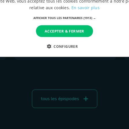
ite Web, vous acceptez tous les cookies conformément à notre p
relative aux cookies.
En savoir plus
AFFICHER TOUS LES PARTENAIRES
(1913) →
9 mai 2021 à 18:00
Au Chant du Coq : Ferme de
ACCEPTER & FERMER
l’Espérance à Prouvy
CONFIGURER
tous les épispodes