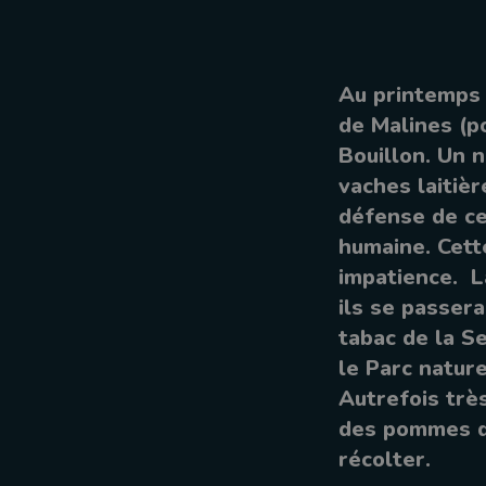
Au printemps 
de Malines (p
Bouillon. Un 
vaches laitiè
défense de ce
humaine. Cett
impatience. L
ils se passera
tabac de la S
le Parc natur
Autrefois trè
des pommes de
récolter.