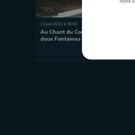
notre s
13 juin 2021 à 18:00
Au Chant du Coq à la ferme des
deux Fontaines à Fauvillers