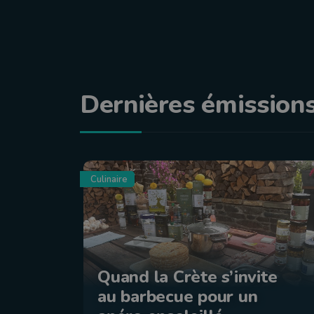
Dernières émission
Culinaire
Quand la Crète s’invite
au barbecue pour un