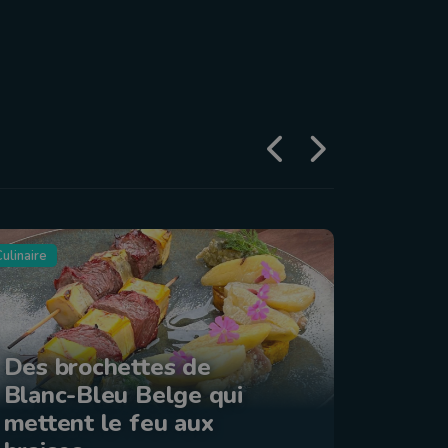
ulinaire
Tourisme
Des brochettes de
Blanc-Bleu Belge qui
La ba
mettent le feu aux
: Éta