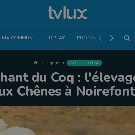
MA COMMUNE
REPLAY
PROGRAMME TV
PO
Accueil
Replay
Au Chant Du Coq
hant du Coq : l'élevag
ux Chênes à Noirefont