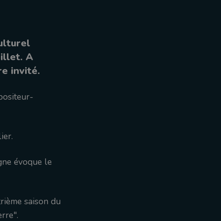
ulturel
llet. A
e invité.
positeur-
ier.
gne évoque le
trième saison du
rre".