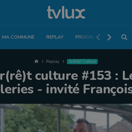
MA COMMUNE
REPLAY
PROGRAMME TV
PO
Accueil
Replay
Ar(rê)t Culture
r(rê)t culture #153 : L
leries - invité Françoi