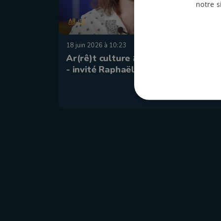
notre s
18 juin 2026 à 10:23
Ar(rê)t culture #183 - Baudet'stival
- invité Raphaël Rufo (The Flynts)