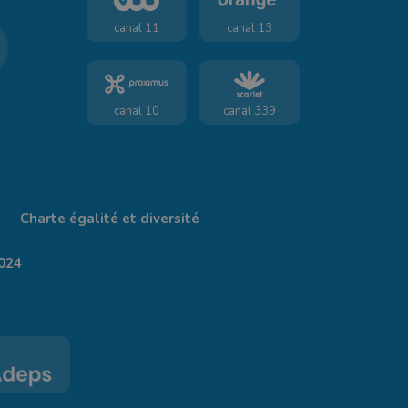
canal 11
canal 13
canal 10
canal 339
Charte égalité et diversité
024