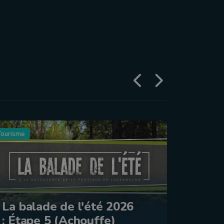
Tourisme
Agriculture
Le Jo
La balade de l'été 2026
2026 
: Étape 5 (Achouffe)