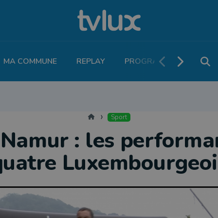
MA COMMUNE
REPLAY
PROGRAMME TV
PO
THLÉTISME
RUNNING
MOTEUR
LEGEND BOUCLES
VOLLEY
T
Accueil
Sport
 Namur : les performa
quatre Luxembourgeoi