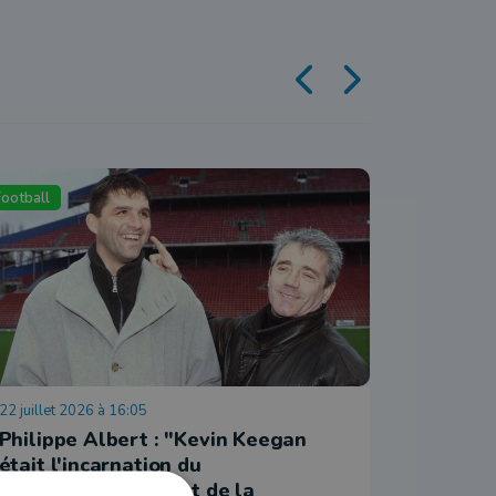
Football
Sport
22 juillet 2026 à 16:05
15 juillet 
Philippe Albert : "Kevin Keegan
Plus de
était l'incarnation du
pour de
professionnalisme et de la
de Lux