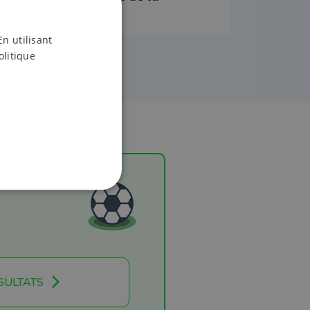
gentillesse"
En utilisant
olitique
SULTATS