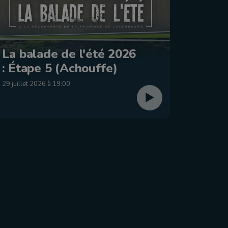
Le Jo
La balade de l'été 2026
2026 
: Étape 5 (Achouffe)
dima
29 juillet 2026 à 19:00
26 juillet