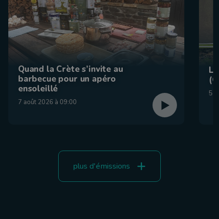
Quand la Crète s’invite au
La
barbecue pour un apéro
(C
ensoleillé
5 a
7 août 2026 à 09:00
plus d'émissions