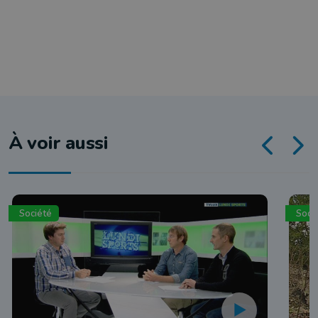
À voir aussi
Société
Soci