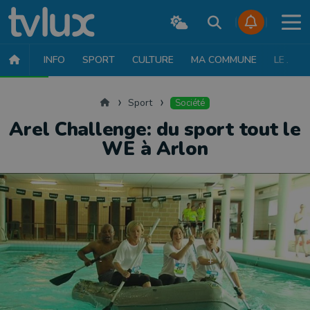
INFO
SPORT
CULTURE
MA COMMUNE
LE JT
SPORT
FOOTBALL
BASKET
CYCLISME
ATHLÉTISME
RUN
Accueil
Sport
Société
Arel Challenge: du sport tout le
WE à Arlon