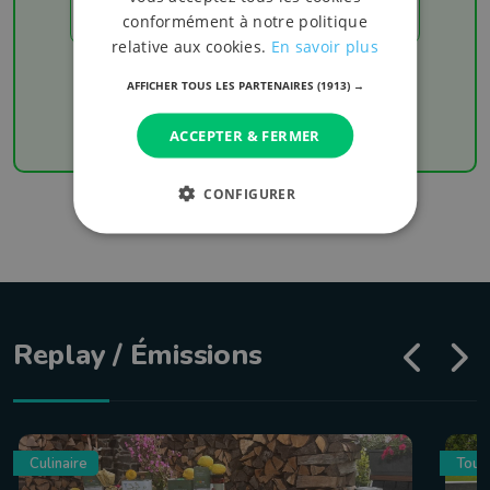
LES RÉSULTATS
conformément à notre politique
relative aux cookies.
En savoir plus
Chaque week-end retrouvez les derniers
AFFICHER TOUS LES PARTENAIRES
(1913) →
résultats de votre équipe favorite
ACCEPTER & FERMER
CONFIGURER
Replay / Émissions
Culinaire
Tour