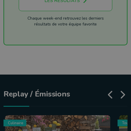
LES RÉSULTATS
Chaque week-end retrouvez les derniers
résultats de votre équipe favorite
Replay / Émissions
Culinaire
Tour