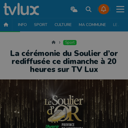
INFO
SPORT
CULTURE
MA COMMUNE
LE JT
SPORT
FOOTBALL
BASKET
CYCLISME
ATHLÉTISME
RUN
Accueil
Sport
La cérémonie du Soulier d’or
rediffusée ce dimanche à 20
heures sur TV Lux