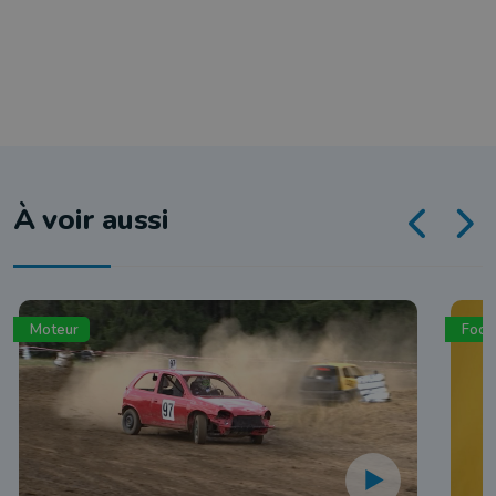
À voir aussi
Moteur
Foot