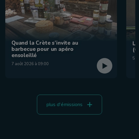
Quand la Crète s’invite au
La
barbecue pour un apéro
(C
ensoleillé
5 a
7 août 2026 à 09:00
plus d'émissions