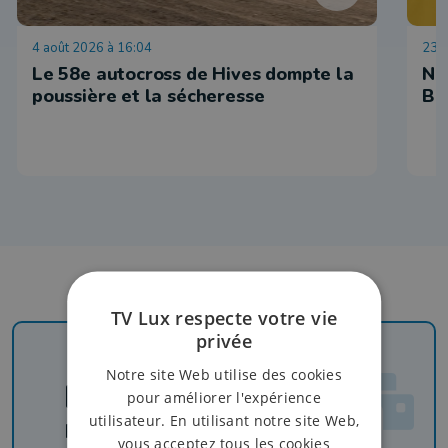
4 août 2026 à 16:04
23 j
Le 58e autocross de Hives dompte la
No
poussière et la sécheresse
Be
TV Lux respecte votre vie
privée
Notre site Web utilise des cookies
Newsletter
pour améliorer l'expérience
utilisateur. En utilisant notre site Web,
Rejoignez-nous
vous acceptez tous les cookies