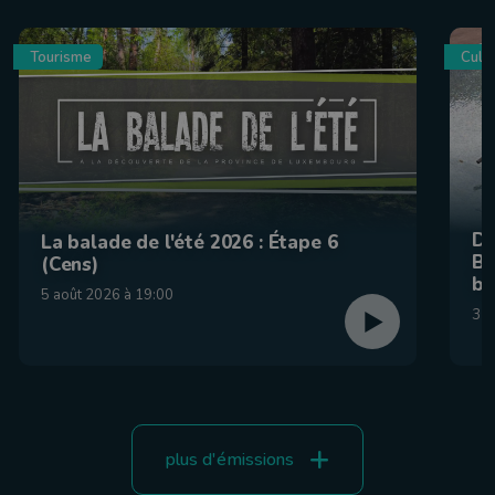
Tourisme
Culin
De
La balade de l'été 2026 : Étape 6
Be
(Cens)
br
5 août 2026 à 19:00
31 
plus d'émissions