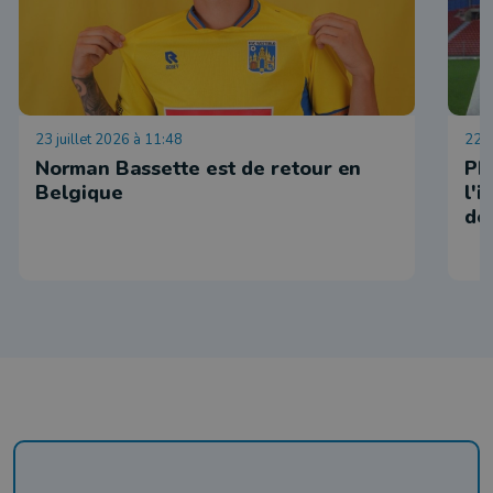
23 juillet 2026 à 11:48
22 j
Norman Bassette est de retour en
Ph
Belgique
l'
de