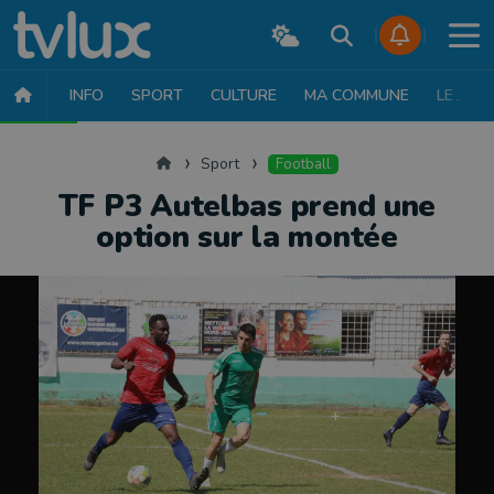
INFO
SPORT
CULTURE
MA COMMUNE
LE JT
SPORT
FOOTBALL
BASKET
CYCLISME
ATHLÉTISME
RUN
Accueil
Sport
Football
TF P3 Autelbas prend une
option sur la montée