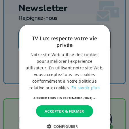
Newsletter
Rejoignez-nous
TV Lux respecte votre vie
JE M'INSCRIS
privée
Notre site Web utilise des cookies
Recevez nos newsletters pour ne rien manquer
pour améliorer l'expérience
de l'info, du sport et de nos émissions
utilisateur. En utilisant notre site Web,
vous acceptez tous les cookies
conformément à notre politique
relative aux cookies.
En savoir plus
AFFICHER TOUS LES PARTENAIRES
(1874) →
ACCEPTER & FERMER
Football
CONFIGURER