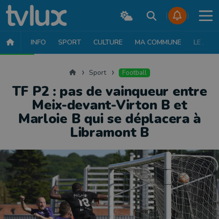
INFO
SPORT
CULTURE
MA COMMUNE
LE JT
SPORT
FOOTBALL
BASKET
CYCLISME
ATHLÉTISME
RUN
Accueil
Sport
Football
TF P2 : pas de vainqueur entre
Meix-devant-Virton B et
Marloie B qui se déplacera à
Libramont B