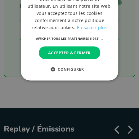
Les résultats
utilisateur. En utilisant notre site Web,
vous acceptez tous les cookies
conformément à notre politique
relative aux cookies.
En savoir plus
LES RÉSULTATS
AFFICHER TOUS LES PARTENAIRES
(1913) →
Chaque week-end retrouvez les derniers
ACCEPTER & FERMER
résultats de votre équipe favorite
CONFIGURER
Replay / Émissions