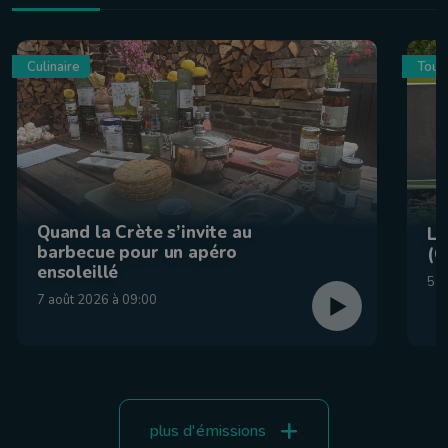
Culinaire
Tour
Quand la Crète s’invite au
La
barbecue pour un apéro
(C
ensoleillé
5 a
7 août 2026 à 09:00
plus d'émissions