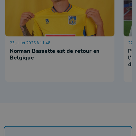
23 juillet 2026 à 11:48
22 j
Norman Bassette est de retour en
Ph
Belgique
l'
de