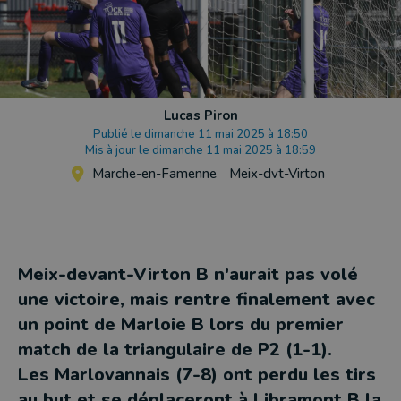
Lucas Piron
Publié le dimanche 11 mai 2025 à 18:50
Mis à jour le dimanche 11 mai 2025 à 18:59
Marche-en-Famenne
Meix-dvt-Virton
Meix-devant-Virton B n'aurait pas volé
une victoire, mais rentre finalement avec
un point de Marloie B lors du premier
match de la triangulaire de P2 (1-1).
Les Marlovannais (7-8) ont perdu les tirs
au but et se déplaceront à Libramont B la