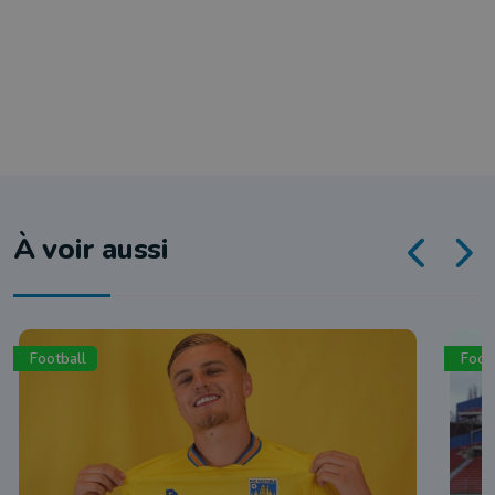
À voir aussi
Football
Foot