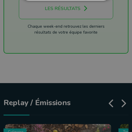
LES RÉSULTATS
Chaque week-end retrouvez les derniers
résultats de votre équipe favorite
Replay / Émissions
Culinaire
Tour