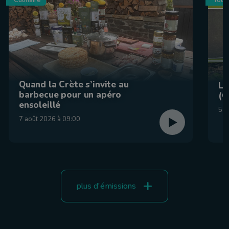
Quand la Crète s’invite au
La
barbecue pour un apéro
(C
ensoleillé
5 a
7 août 2026 à 09:00
plus d'émissions