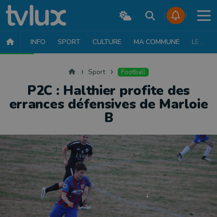
INFO
SPORT
CULTURE
MA COMMUNE
LE JT
SPORT
FOOTBALL
BASKET
CYCLISME
ATHLÉTISME
RUN
Accueil
Sport
Football
P2C : Halthier profite des
errances défensives de Marloie
B