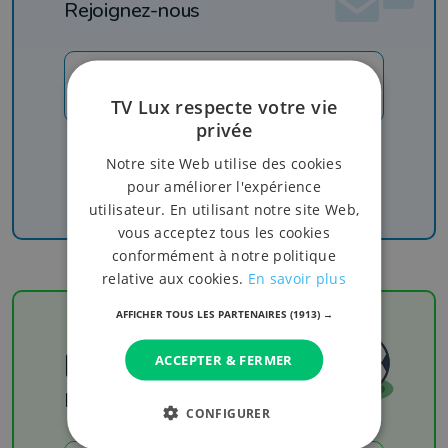
Rejoignez-nous
JE M'INSCRIS
TV Lux respecte votre vie
privée
Recevez nos newsletters pour ne rien manquer
Notre site Web utilise des cookies
de l'info, du sport et de nos émissions
pour améliorer l'expérience
utilisateur. En utilisant notre site Web,
vous acceptez tous les cookies
conformément à notre politique
relative aux cookies.
En savoir plus
AFFICHER TOUS LES PARTENAIRES
(1913) →
Football
ACCEPTER & FERMER
Les résultats
CONFIGURER