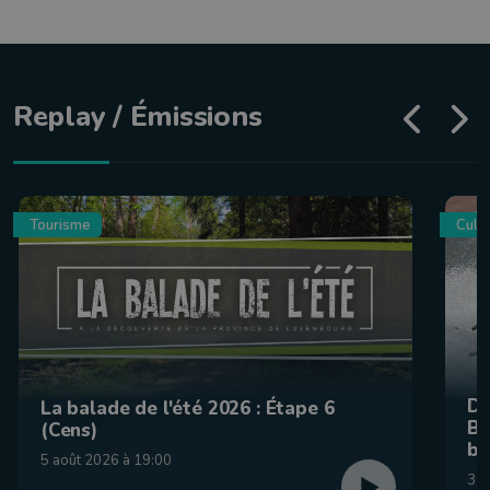
Replay / Émissions
Tourisme
Culin
De
La balade de l'été 2026 : Étape 6
Be
(Cens)
br
5 août 2026 à 19:00
31 