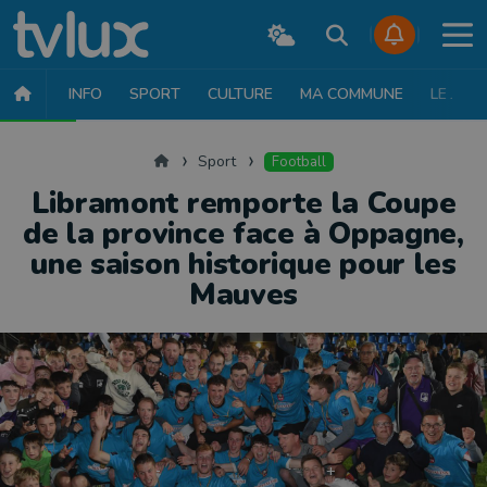
INFO
SPORT
CULTURE
MA COMMUNE
LE JT
SPORT
FOOTBALL
BASKET
CYCLISME
ATHLÉTISME
RUN
Accueil
Sport
Football
Libramont remporte la Coupe
de la province face à Oppagne,
une saison historique pour les
Mauves