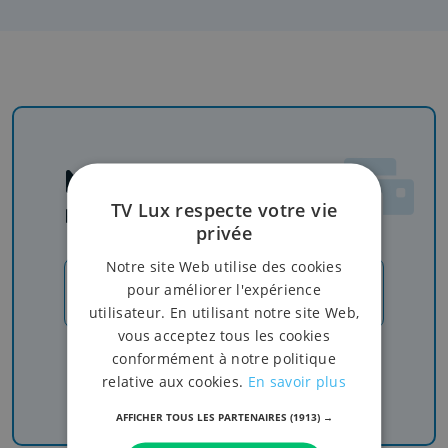
Newsletter
TV Lux respecte votre vie
Rejoignez-nous
privée
Notre site Web utilise des cookies
pour améliorer l'expérience
JE M'INSCRIS
utilisateur. En utilisant notre site Web,
vous acceptez tous les cookies
Recevez nos newsletters pour ne rien manquer
conformément à notre politique
de l'info, du sport et de nos émissions
relative aux cookies.
En savoir plus
AFFICHER TOUS LES PARTENAIRES
(1913) →