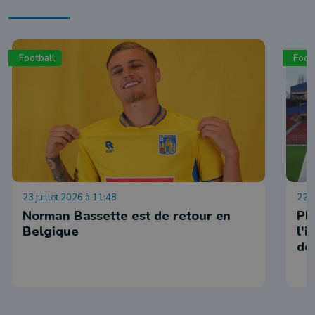
Football
Foot
23 juillet 2026 à 11:48
22 j
Norman Bassette est de retour en
Ph
Belgique
l'
de