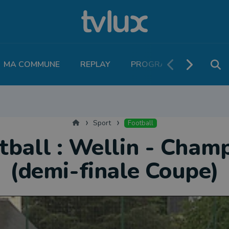
MA COMMUNE
REPLAY
PROGRAMME TV
PO
THLÉTISME
RUNNING
MOTEUR
LEGEND BOUCLES
VOLLEY
T
Accueil
Sport
Football
tball : Wellin - Cham
(demi-finale Coupe)