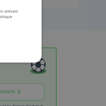
En utilisant
olitique
SULTATS