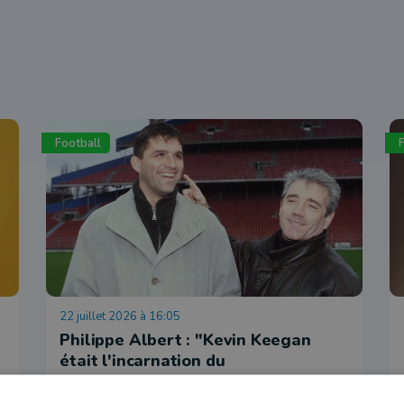
Football
22 juillet 2026 à 16:05
Philippe Albert : "Kevin Keegan
était l'incarnation du
professionnalisme et de la
gentillesse"