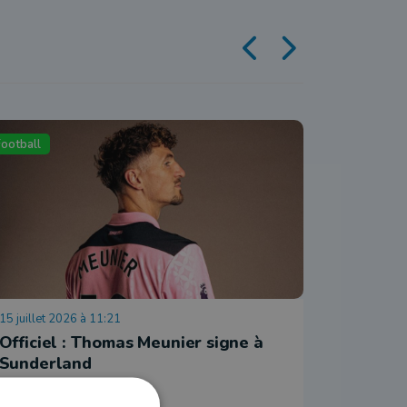
Football
Football
15 juillet 2026 à 11:21
14 juillet 
Officiel : Thomas Meunier signe à
Thomas 
Sunderland
Sunder