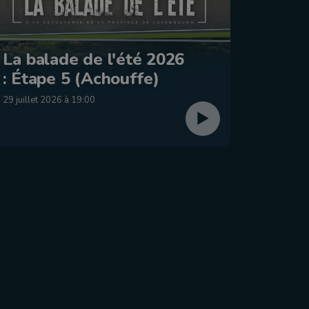
Le Jo
La balade de l'été 2026
2026 
: Étape 5 (Achouffe)
dima
29 juillet 2026 à 19:00
26 juillet