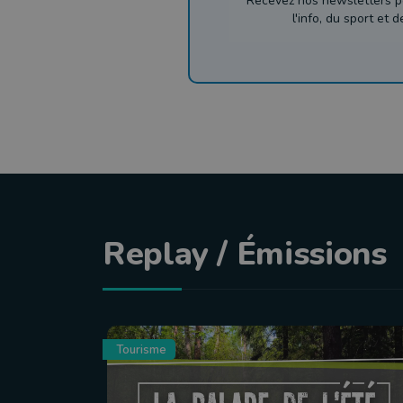
Recevez nos newsletters p
l'info, du sport et 
Replay / Émissions
Tourisme