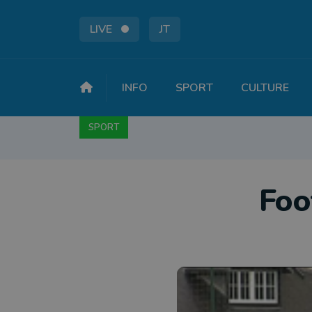
LIVE
JT
INFO
SPORT
CULTURE
SPORT
FOOTBALL
BASKET
CYCLISME
A
Foo