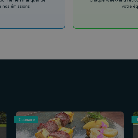
our ne rien manquer de
Chaque week-end retrouv
de nos émissions
votre éq
Culinaire