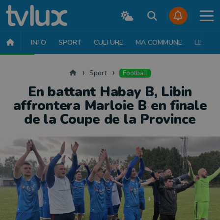
INFO
SPORT
CULTURE
MA COMMUNE
LE JT
SPORT
FOOTBALL
BASKET
CYCLISME
ATHLÉTISME
RUN
Accueil
Sport
Football
En battant Habay B, Libin
affrontera Marloie B en finale
de la Coupe de la Province