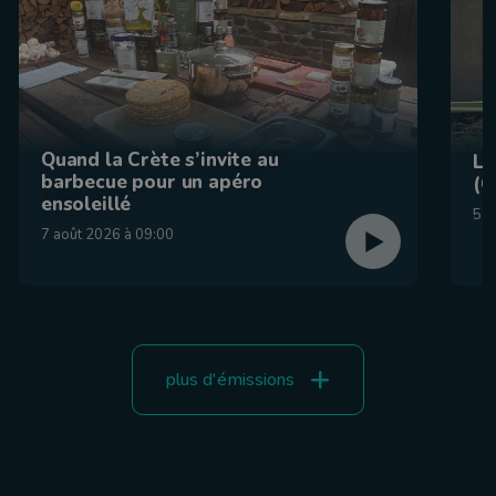
Quand la Crète s’invite au
La
barbecue pour un apéro
(C
ensoleillé
5 a
7 août 2026 à 09:00
plus d'émissions