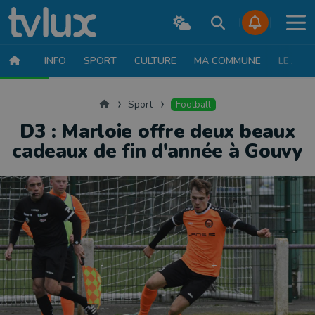
INFO
SPORT
CULTURE
MA COMMUNE
LE JT
SPORT
FOOTBALL
BASKET
CYCLISME
ATHLÉTISME
RUN
Accueil
Sport
Football
D3 : Marloie offre deux beaux
cadeaux de fin d'année à Gouvy