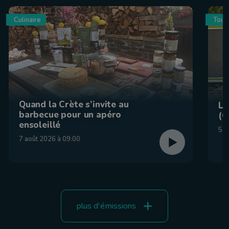
Culinaire
Tour
Quand la Crète s’invite au
La
barbecue pour un apéro
(C
ensoleillé
5 a
7 août 2026 à 09:00
plus d'émissions