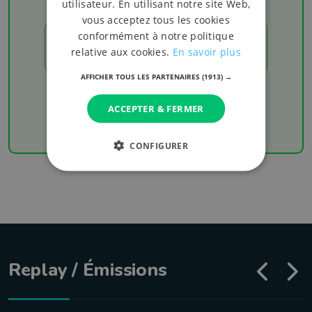
utilisateur. En utilisant notre site Web,
vous acceptez tous les cookies
conformément à notre politique
LES RÉSULTATS
relative aux cookies.
En savoir plus
AFFICHER TOUS LES PARTENAIRES
(1913) →
Chaque week-end retrouvez les derniers
résultats de votre équipe favorite
ACCEPTER & FERMER
CONFIGURER
Replay / Émissions