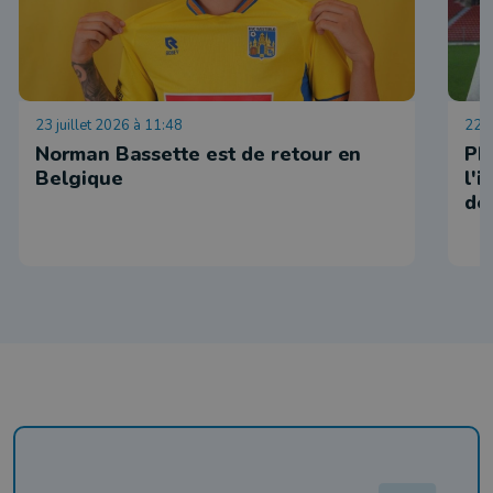
23 juillet 2026 à 11:48
22 j
Norman Bassette est de retour en
Ph
Belgique
l'
de