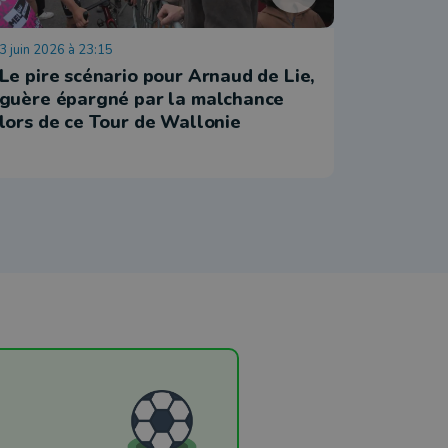
3 juin 2026 à 23:15
3 juin 2026
Le pire scénario pour Arnaud de Lie,
Tour de 
guère épargné par la malchance
domicil
lors de ce Tour de Wallonie
Lie apr
l’arrivé