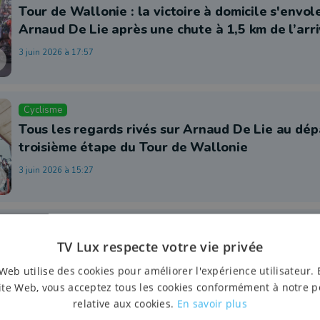
Tour de Wallonie : la victoire à domicile s'envol
Arnaud De Lie après une chute à 1,5 km de l’arr
3 juin 2026 à 17:57
Cyclisme
Tous les regards rivés sur Arnaud De Lie au dép
troisième étape du Tour de Wallonie
3 juin 2026 à 15:27
Cyclisme
TV Lux respecte votre vie privée
Tour de Wallonie : Arnaud De Lie vise la victoire
Vaux-sur-Sûre
Web utilise des cookies pour améliorer l'expérience utilisateur. 
ite Web, vous acceptez tous les cookies conformément à notre p
2 juin 2026 à 18:21
relative aux cookies.
En savoir plus