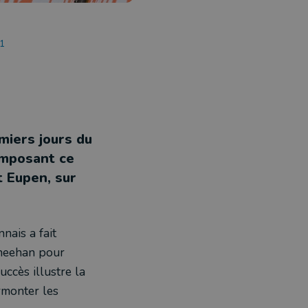
41
miers jours du
imposant ce
t Eupen, sur
nais a fait
Sheehan pour
uccès illustre la
rmonter les