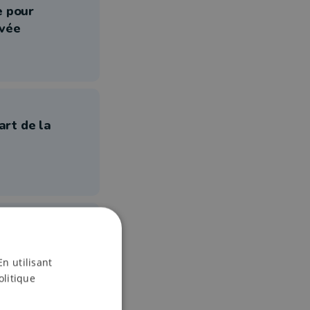
e pour
ivée
art de la
 à domicile à
En utilisant
olitique