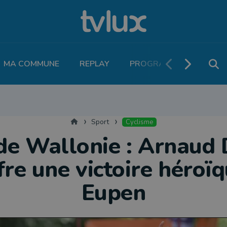
MA COMMUNE
REPLAY
PROGRAMME TV
PO
THLÉTISME
RUNNING
MOTEUR
LEGEND BOUCLES
VOLLEY
T
Accueil
Sport
Cyclisme
de Wallonie : Arnaud 
fre une victoire héroï
Eupen