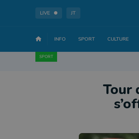
LIVE
JT
INFO
SPORT
CULTURE
SPORT
FOOTBALL
BASKET
CYCLISME
A
Tour 
s’of