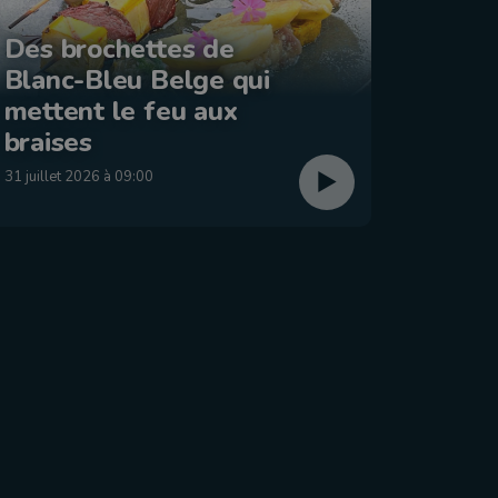
Des brochettes de
Blanc-Bleu Belge qui
La ba
mettent le feu aux
: Éta
braises
29 juillet
31 juillet 2026 à 09:00