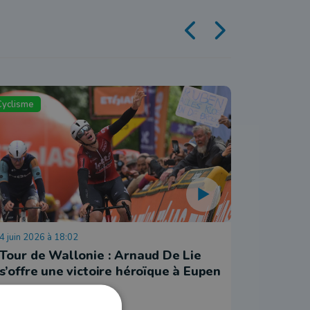
Cyclisme
Cyclisme
4 juin 2026 à 18:02
3 juin 2026
Tour de Wallonie : Arnaud De Lie
Le pire
s’offre une victoire héroïque à Eupen
guère é
lors de