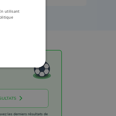
En utilisant
olitique
SULTATS
ez les derniers résultats de