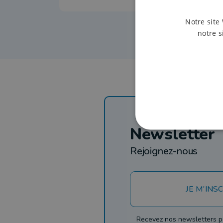
Notre site 
notre s
Newsletter
Rejoignez-nous
JE M'INSC
Recevez nos newsletters p