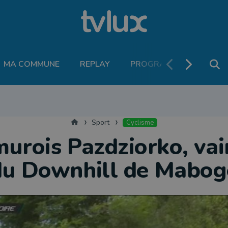
MA COMMUNE
REPLAY
PROGRAMME TV
PO
THLÉTISME
RUNNING
MOTEUR
LEGEND BOUCLES
VOLLEY
T
Accueil
Sport
Cyclisme
urois Pazdziorko, va
du Downhill de Mabog