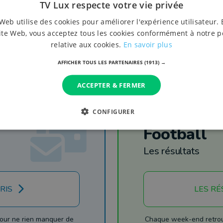
TV Lux respecte votre vie privée
Web utilise des cookies pour améliorer l'expérience utilisateur. 
ite Web, vous acceptez tous les cookies conformément à notre p
relative aux cookies.
En savoir plus
AFFICHER TOUS LES PARTENAIRES
(1913) →
ACCEPTER & FERMER
CONFIGURER
Football
Les résultats
RIS
LES RÉ
our ne rien manquer de
Chaque week-end retrouv