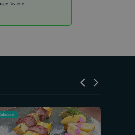
uipe favorite
ulinaire
Tourisme