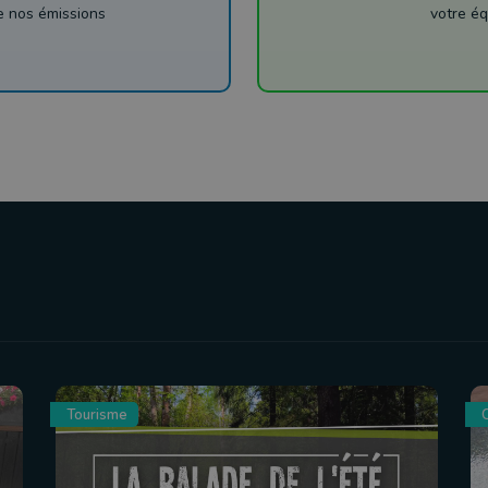
de nos émissions
votre éq
Tourisme
C