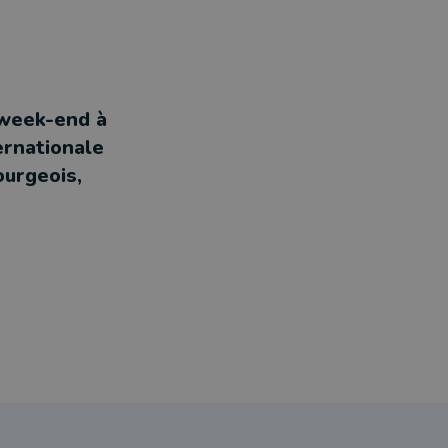
 week-end à
ernationale
ourgeois,