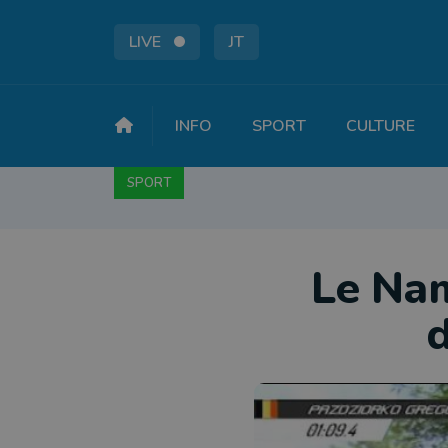
LIVE
JT
INFO
SPORT
CULTURE
SPORT
FOOTBALL
BASKET
CYCLISME
A
Le Nam