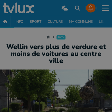
INFO
SPORT
CULTURE
MA COMMUNE
LE JT
INFO
FAITS DIVERS
POLITIQUE
SOCIÉTÉ
MOBILITÉ
SAN
Accueil
Info
Wellin vers plus de verdure et
moins de voitures au centre
ville