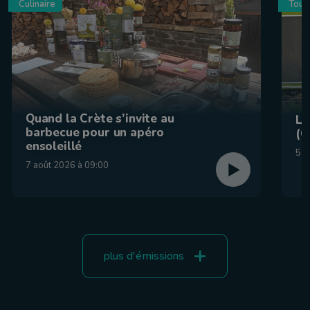
Culinaire
Tour
Quand la Crète s’invite au
La
barbecue pour un apéro
(C
ensoleillé
5 a
7 août 2026 à 09:00
plus d'émissions