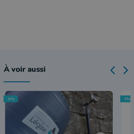
À voir aussi
Info
Mobi