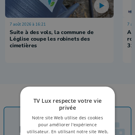
7 août 2026 à 16:21
7 ao
Suite à des vols, la commune de
Ar
Léglise coupe les robinets des
ro
cimetières
31
TV Lux respecte votre vie
privée
Notre site Web utilise des cookies
pour améliorer l'expérience
Newsletter
utilisateur. En utilisant notre site Web,