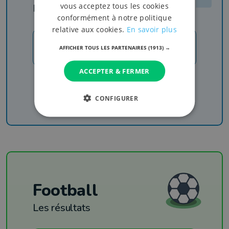
vous acceptez tous les cookies
Rejoignez-nous
conformément à notre politique
relative aux cookies.
En savoir plus
JE M'INSCRIS
AFFICHER TOUS LES PARTENAIRES
(1913) →
ACCEPTER & FERMER
Recevez nos newsletters pour ne rien manquer
de l'info, du sport et de nos émissions
CONFIGURER
Football
Les résultats