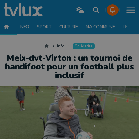
INFO
SPORT
CULTURE
MA COMMUNE
LE JT
INFO
FAITS DIVERS
POLITIQUE
SOCIÉTÉ
MOBILITÉ
SAN
Accueil
Info
Solidarité
Meix-dvt-Virton : un tournoi de
handifoot pour un football plus
inclusif