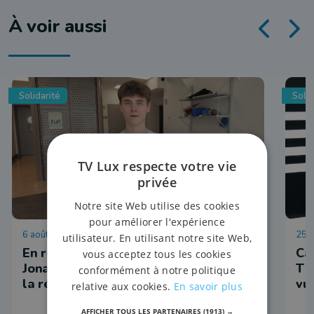
À voir aussi
Solidarité
Solid
TV Lux respecte votre vie
privée
Notre site Web utilise des cookies
pour améliorer l'expérience
6 août 2026 à 09:13
25 j
utilisateur. En utilisant notre site Web,
En route pour l'Asie, le Chestrolais
Ca
vous acceptez tous les cookies
Jonas Etienne s'engage pour l'accès à
Tin
conformément à notre politique
la rééducation
vu
relative aux cookies.
En savoir plus
AFFICHER TOUS LES PARTENAIRES
(1913) →