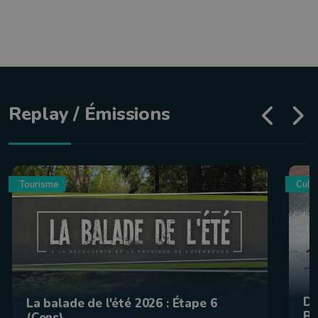
Replay / Émissions
Tourisme
Culin
De
La balade de l'été 2026 : Étape 6
Be
(Cens)