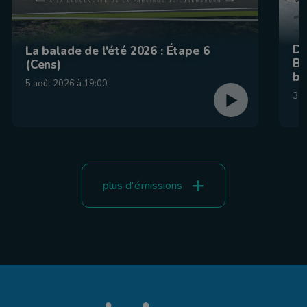
De
La balade de l'été 2026 : Étape 6
Be
(Cens)
br
5 août 2026 à 19:00
31 
plus d'émissions