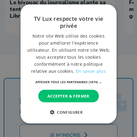
Le bivouac du journalisme plante sa
Fe
tente au coeur de la Foire de
ma
Libramont
go
TV Lux respecte votre vie
privée
Notre site Web utilise des cookies
pour améliorer l'expérience
utilisateur. En utilisant notre site Web,
vous acceptez tous les cookies
conformément à notre politique
relative aux cookies.
En savoir plus
AFFICHER TOUS LES PARTENAIRES
(1874) →
ACCEPTER & FERMER
Newsletter
Rejoignez-nous
CONFIGURER
JE M'INSCRIS