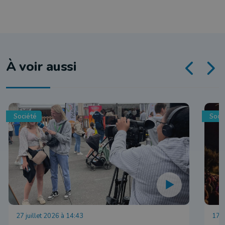
À voir aussi
Société
Soci
27 juillet 2026 à 14:43
17 j