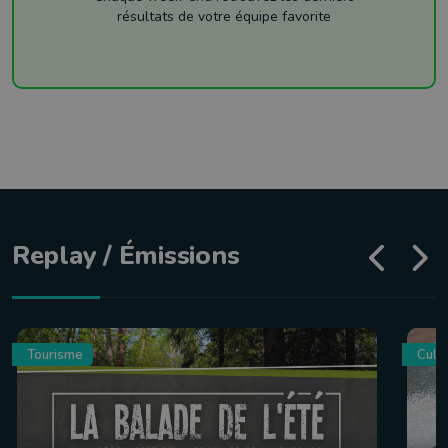
résultats de votre équipe favorite
Replay / Émissions
Tourisme
Culin