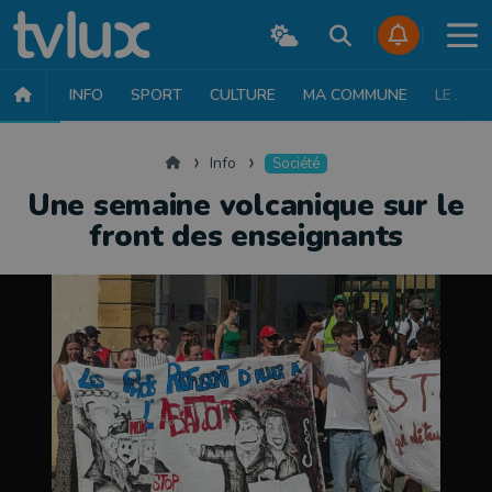
INFO
SPORT
CULTURE
MA COMMUNE
LE JT
INFO
FAITS DIVERS
POLITIQUE
SOCIÉTÉ
MOBILITÉ
SAN
Accueil
Info
Société
Une semaine volcanique sur le
front des enseignants