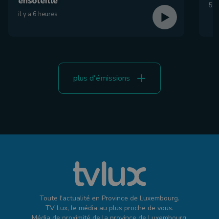
ensoleillé
5 a
il y a 6 heures
plus d'émissions
Toute l'actualité en Province de Luxembourg.
TV Lux, le média au plus proche de vous.
Média de proximité de la province de Luxembourg.