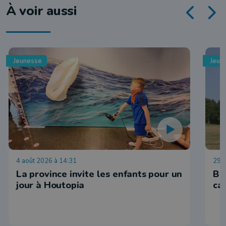
À voir aussi
Jeunesse
Jeun
4 août 2026 à 14:31
29 j
La province invite les enfants pour un
Ba
jour à Houtopia
ca