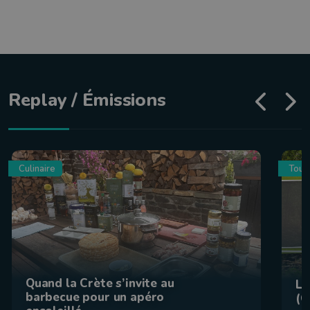
Replay / Émissions
Culinaire
Tour
Quand la Crète s’invite au
La
barbecue pour un apéro
(C