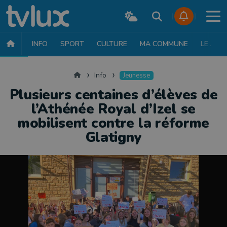
INFO
SPORT
CULTURE
MA COMMUNE
LE JT
INFO
FAITS DIVERS
POLITIQUE
SOCIÉTÉ
MOBILITÉ
SAN
Accueil
Info
Jeunesse
Plusieurs centaines d’élèves de
l’Athénée Royal d’Izel se
mobilisent contre la réforme
Glatigny