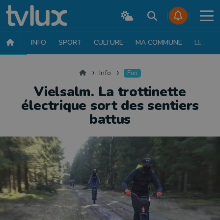
INFO
SPORT
CULTURE
MA COMMUNE
LE JT
INFO
FAITS DIVERS
POLITIQUE
SOCIÉTÉ
MOBILITÉ
SAN
Accueil
Info
Fun
Vielsalm. La trottinette
électrique sort des sentiers
battus