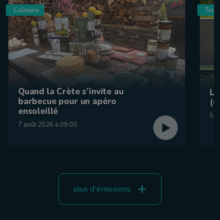
Culinaire
Tour
Quand la Crète s’invite au
La
barbecue pour un apéro
(C
ensoleillé
5 a
7 août 2026 à 09:00
plus d'émissions