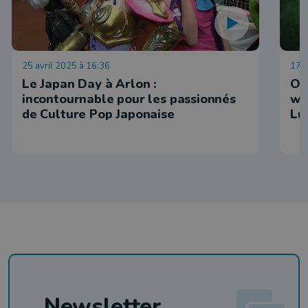
25 avril 2025 à 16:36
17 j
Le Japan Day à Arlon :
Où
incontournable pour les passionnés
we
de Culture Pop Japonaise
Lu
Newsletter