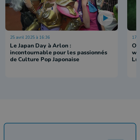
25 avril 2025 à 16:36
17 j
Le Japan Day à Arlon :
Où
incontournable pour les passionnés
we
de Culture Pop Japonaise
Lu