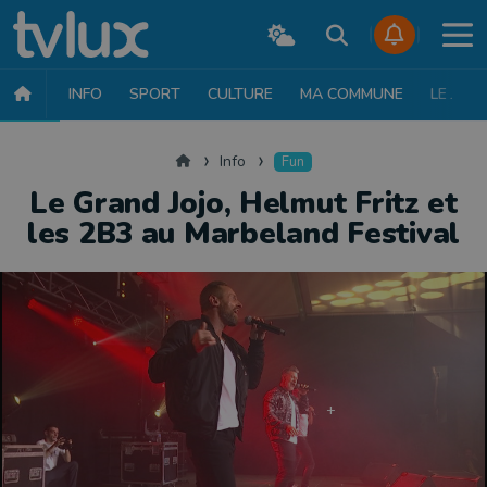
INFO
SPORT
CULTURE
MA COMMUNE
LE JT
INFO
FAITS DIVERS
POLITIQUE
SOCIÉTÉ
MOBILITÉ
SAN
Accueil
Info
Fun
Le Grand Jojo, Helmut Fritz et
les 2B3 au Marbeland Festival