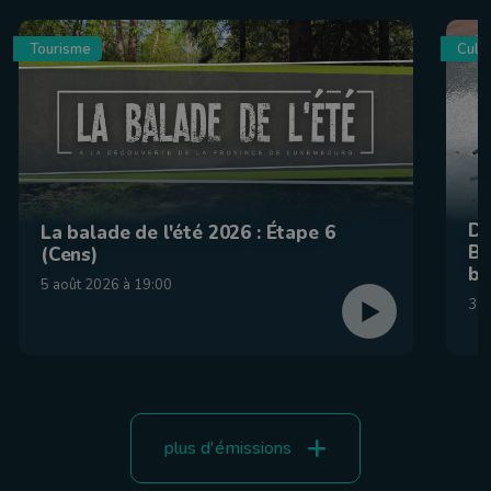
Tourisme
Culin
De
La balade de l'été 2026 : Étape 6
Be
(Cens)
br
5 août 2026 à 19:00
31 
plus d'émissions