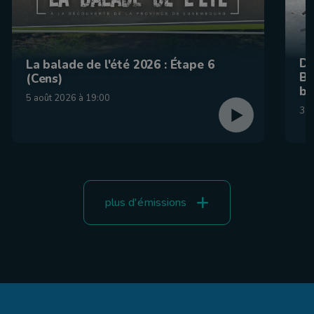
De
La balade de l'été 2026 : Étape 6
Be
(Cens)
br
5 août 2026 à 19:00
31 
plus d'émissions