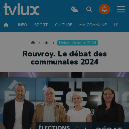
INFO
SPORT
CULTURE
MA COMMUNE
LE JT
INFO
FAITS DIVERS
POLITIQUE
SOCIÉTÉ
MOBILITÉ
SAN
Accueil
Info
Débats Octobre 2024
Rouvroy. Le débat des
communales 2024