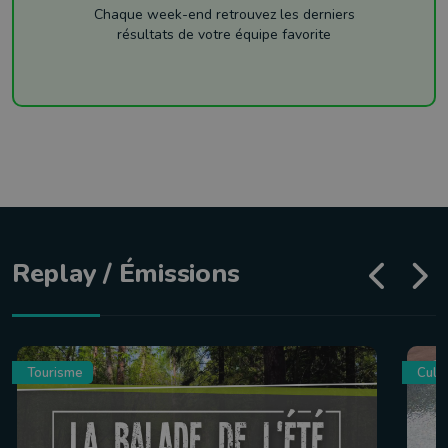
Chaque week-end retrouvez les derniers
résultats de votre équipe favorite
Replay / Émissions
Tourisme
Culin