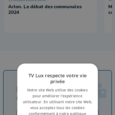
Arlon. Le débat des communales
Ma
2024
co
TV Lux respecte votre vie
privée
Newsletter
Notre site Web utilise des cookies
pour améliorer l'expérience
Rejoignez-nous
utilisateur. En utilisant notre site Web,
vous acceptez tous les cookies
conformément à notre politique