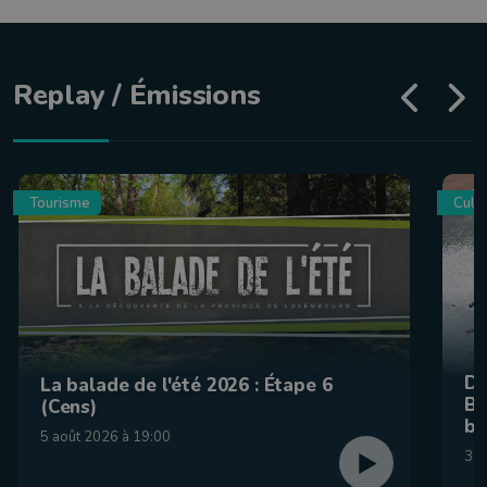
Replay / Émissions
Tourisme
Culin
De
La balade de l'été 2026 : Étape 6
Be
(Cens)
br
5 août 2026 à 19:00
31 