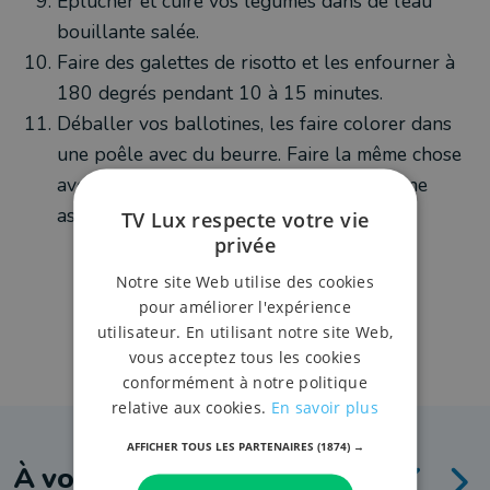
Eplucher et cuire vos légumes dans de l’eau
bouillante salée.
Faire des galettes de risotto et les enfourner à
180 degrés pendant 10 à 15 minutes.
Déballer vos ballotines, les faire colorer dans
une poêle avec du beurre. Faire la même chose
avec les légumes et dressez le tout sur une
assiette bien chaude.
TV Lux respecte votre vie
privée
Notre site Web utilise des cookies
pour améliorer l'expérience
utilisateur. En utilisant notre site Web,
vous acceptez tous les cookies
conformément à notre politique
relative aux cookies.
En savoir plus
AFFICHER TOUS LES PARTENAIRES
(1874) →
À voir aussi