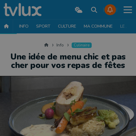
INFO
SPORT
CULTURE
MA COMMUNE
LE JT
INFO
FAITS DIVERS
POLITIQUE
SOCIÉTÉ
MOBILITÉ
SAN
Accueil
Info
Culinaire
Une idée de menu chic et pas
cher pour vos repas de fêtes