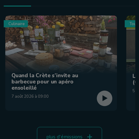
Culinaire
Tour
Quand la Crète s’invite au
La
barbecue pour un apéro
(C
ensoleillé
5 a
7 août 2026 à 09:00
plus d'émissions