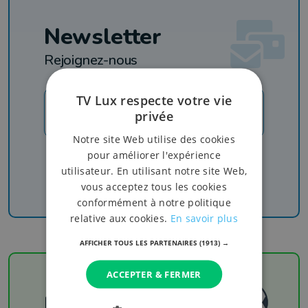
Newsletter
Rejoignez-nous
TV Lux respecte votre vie
JE M'INSCRIS
privée
Notre site Web utilise des cookies
Recevez nos newsletters pour ne rien manquer
pour améliorer l'expérience
de l'info, du sport et de nos émissions
utilisateur. En utilisant notre site Web,
vous acceptez tous les cookies
conformément à notre politique
relative aux cookies.
En savoir plus
AFFICHER TOUS LES PARTENAIRES
(1913) →
ACCEPTER & FERMER
Football