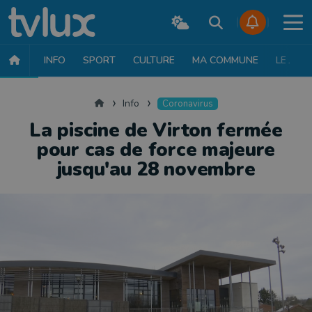
INFO
SPORT
CULTURE
MA COMMUNE
LE JT
INFO
FAITS DIVERS
POLITIQUE
SOCIÉTÉ
MOBILITÉ
SAN
Accueil
Info
Coronavirus
La piscine de Virton fermée
pour cas de force majeure
jusqu'au 28 novembre