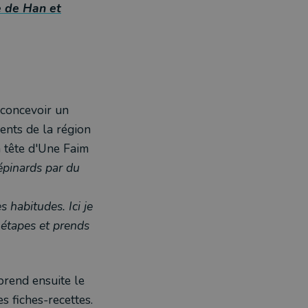
e de Han et
: concevoir un
ients de la région
a tête d'Une Faim
 épinards par du
 habitudes. Ici je
s étapes et prends
prend ensuite le
s fiches-recettes.