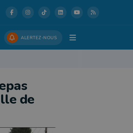
DCASTS
CONCOURS
JOBS
ALERTEZ-NOUS
RE
PATRIMOINE
DÉFENSE
FOLKLORE
JEUNESSE
TOURISME
repas
lle de