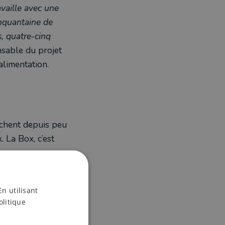
availle avec une
inquantaine de
s, quatre-cinq
nsable du projet
alimentation.
rchent depuis peu
. La Box, c’est
s et ceux qui se
éseau
",
se réjouit
En utilisant
olitique
 mois, via une