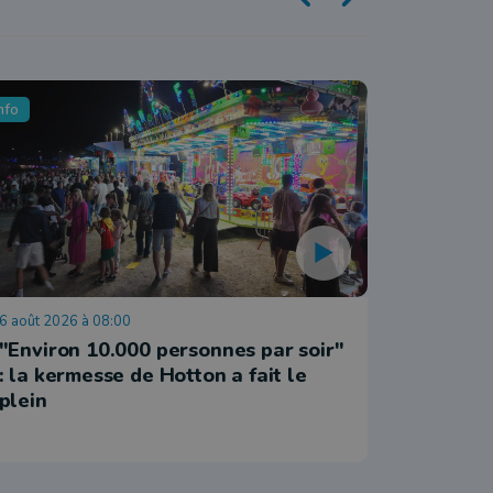
nfo
Tourisme
6 août 2026 à 08:00
5 août 202
"Environ 10.000 personnes par soir"
La bala
: la kermesse de Hotton a fait le
(Cens)
plein