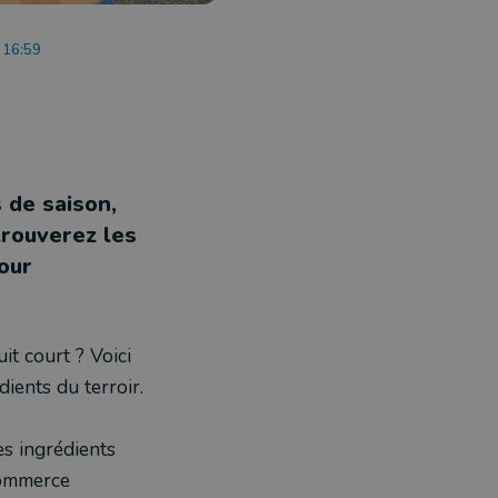
à 16:59
 de saison,
 trouverez les
our
it court ? Voici
dients du terroir.
es ingrédients
commerce