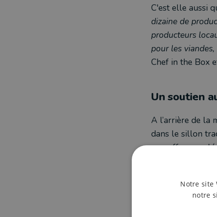
C'est elle aussi q
dizaine de produ
producteurs locau
pour les viandes, 
Chef in the Box e
Un soutien a
A l’arrière de la
dans le sillon tr
une offre supplé
"
Ce ne sont pas 
tournent vers des
Notre site 
Sandrine Bonho
notre s
Les commandes p