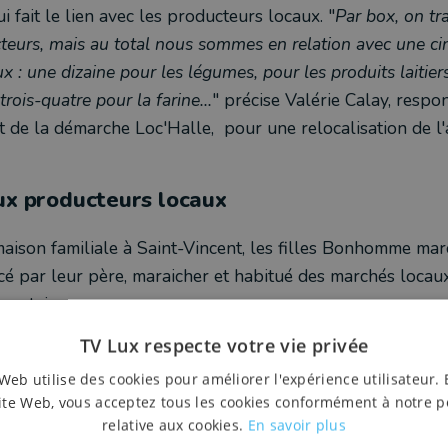
ui fait le lien avec les producteurs locaux. "
Par box, on tr
cteurs, mais au total nous sommes en relation avec une c
x : une dizaine pour les légumes, pour les produits laitier
trois-quatre pour la farine...
" précise Valérie Calay, respo
t de la démarche Loc'Halle, pour une relocalisation de l'
ux producteurs locaux
 maison familiale à Saint-Vincent, les filles Bonhomme ma
acé par leur père, maraicher et habitué des marchés locaux
mentaire…
les mêmes consommateurs, ceux qui se rendent aux marché
TV Lux respecte votre vie privée
 boites-repas, La Chef in the Box ne fait qu'agrandir le r
Web utilise des cookies pour améliorer l'expérience utilisateur. 
mme.
ite Web, vous acceptez tous les cookies conformément à notre p
relative aux cookies.
En savoir plus
assées, les
Chef in the Box
sont disponibles une fois par