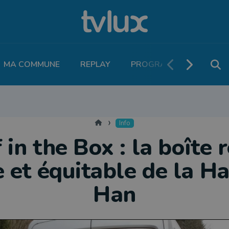
MA COMMUNE
REPLAY
PROGRAMME TV
PO
MOBILITÉ
SANTÉ
VIVALIA
ECONOMIE
AGRICULTURE
NATU
Accueil
Info
 in the Box : la boîte 
e et équitable de la Ha
Han