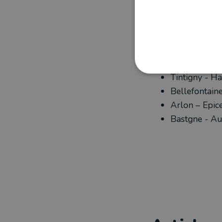
réseau de commer
cargo «
A toute
Le prix : 55€ la b
POINTS RELA
Tintigny - H
Bellefontain
Arlon – Epicer
Bastgne - A