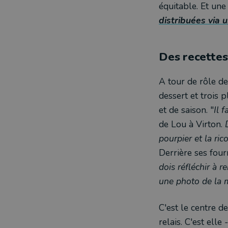
équitable. Et une
distribuées via
Des recettes 
A tour de rôle de
dessert et trois p
et de saison. "
Il 
de Lou à Virton.
D
pourpier et la ri
Derrière ses four
dois réfléchir à r
une photo de la m
C'est le centre d
relais. C'est ell