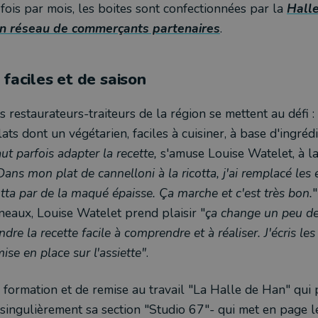
 fois par mois, les boites sont confectionnées par la
Hall
 un réseau de commerçants partenaires
.
faciles et de saison
s restaurateurs-traiteurs de la région se mettent au défi 
lats dont un végétarien, faciles à cuisiner, à base d'ingréd
faut parfois adapter la recette,
s'amuse Louise Watelet, à l
ans mon plat de cannelloni à la ricotta, j'ai remplacé les
cotta par de la maqué épaisse. Ça marche et c'est très bon.
"
neaux, Louise Watelet prend plaisir "
ça change un peu des
endre la recette facile à comprendre et à réaliser. J'écris le
ise en place sur l'assiette"
.
e formation et de remise au travail "La Halle de Han" qui 
e -singulièrement sa section "Studio 67"- qui met en page le