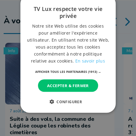
TV Lux respecte votre vie
privée
À voir aussi
Notre site Web utilise des cookies
pour améliorer l'expérience
utilisateur. En utilisant notre site Web,
vous acceptez tous les cookies
Info
Mobi
conformément à notre politique
relative aux cookies.
En savoir plus
AFFICHER TOUS LES PARTENAIRES
(1913) →
ACCEPTER & FERMER
CONFIGURER
7 août 2026 à 16:21
7 ao
Suite à des vols, la commune de
Ar
Léglise coupe les robinets des
ro
cimetières
31