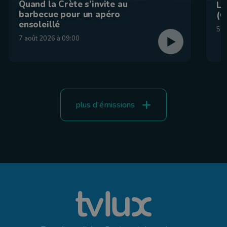
Quand la Crète s’invite au
La
barbecue pour un apéro
(C
ensoleillé
5 a
7 août 2026 à 09:00
plus d'émissions