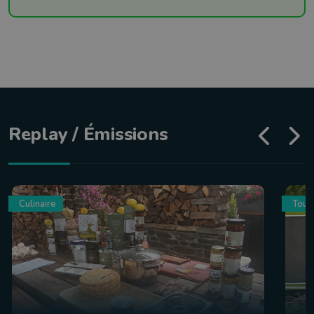
Replay / Émissions
Culinaire
Tour