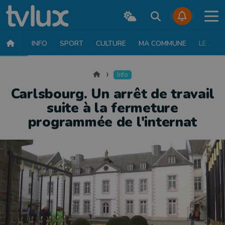
INFO
SPORT
CULTURE
MA COMMUNE
LE JT
INFO
FAITS DIVERS
POLITIQUE
SOCIÉTÉ
MOBILITÉ
SAN
Accueil
Info
Carlsbourg. Un arrêt de travail
suite à la fermeture
programmée de l'internat