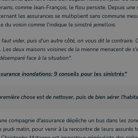
erains, comme Jean-François, le flou persiste. Depuis une 
cernant les assurances se multiplient sans commune mesur
le du voisin comme l'indique le sinistré jemellois:
 faut vider, puis d'un autre côté, on vous dit le contraire. 
re. Les deux maisons voisines de la mienne menacent de s'e
ésemparé face à la situation".
surance inondations: 9 conseils pour les sinistrés"
première chose est de nettoyer, puis de bien aérer l'habita
 une compagnie d'assurance dépêche un bus dans les zones
jeudi matin, pour venir à la rencontre de leurs assurés 
-Christophe Matagne est inspecteur généraliste des collec