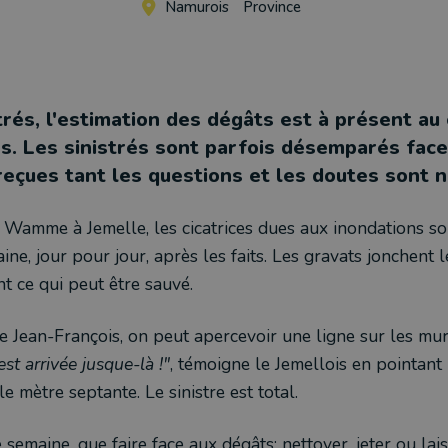
Namurois
Province
trés, l'estimation des dégâts est à présent au
s. Les sinistrés sont parfois désemparés face
reçues tant les questions et les doutes sont 
 Wamme à Jemelle, les cicatrices dues aux inondations so
ine, jour pour jour, après les faits. Les gravats jonchent le
nt ce qui peut être sauvé.
 Jean-François, on peut apercevoir une ligne sur les mur
est arrivée jusque-là !"
, témoigne le Jemellois en pointant
 le mètre septante. Le sinistre est total.
semaine, que faire face aux dégâts: nettoyer, jeter ou lais