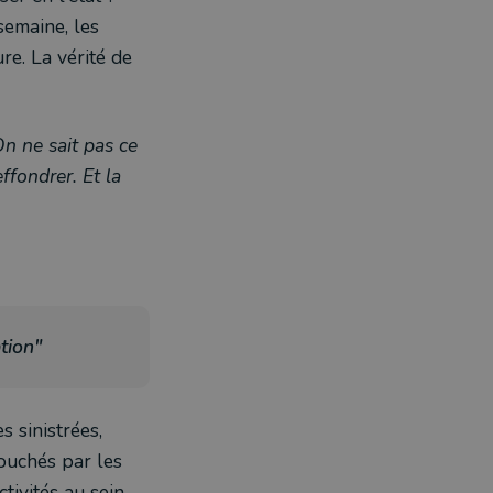
semaine, les
e. La vérité de
On ne sait pas ce
ffondrer. Et la
tion"
 sinistrées,
touchés par les
tivités au sein