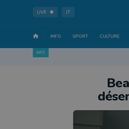
LIVE
JT
INFO
SPORT
CULTURE
INFO
FAITS DIVERS
POLITIQUE
SOCIÉTÉ
Bea
dése