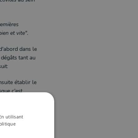
remières
ien et vite".
 d'abord dans le
 dégâts tant au
uit:
suite établir le
sque c'est
ue d'être long au
e par l'assureur
réparations, les
En utilisant
olitique
ses, et la pénurie