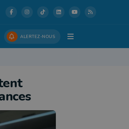
DCASTS
CONCOURS
JOBS
ALERTEZ-NOUS
RE
PATRIMOINE
DÉFENSE
FOLKLORE
JEUNESSE
TOURISME
tent
ances