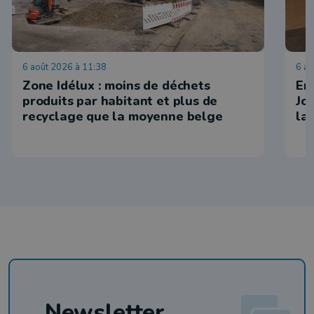
6 août 2026 à 11:38
6 ao
Zone Idélux : moins de déchets
En 
produits par habitant et plus de
Jo
recyclage que la moyenne belge
la
Newsletter