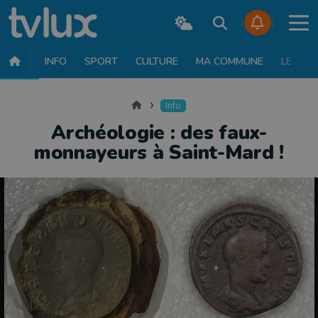
INFO
SPORT
CULTURE
MA COMMUNE
LE JT
INFO
FAITS DIVERS
POLITIQUE
SOCIÉTÉ
MOBILITÉ
SAN
Accueil
Info
Archéologie : des faux-
monnayeurs à Saint-Mard !