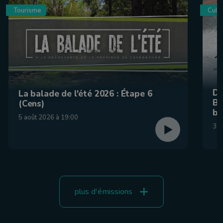
Tourisme
Culin
De
La balade de l'été 2026 : Étape 6
Be
(Cens)
br
5 août 2026 à 19:00
31 
plus d'émissions