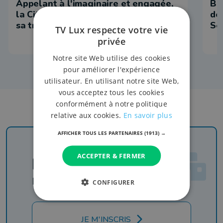
Appelant à l'imaginaire et engagée,
Be
la Cité des Contes de Chiny poursuit
dé
sa transition
Se
TV Lux respecte votre vie
privée
Notre site Web utilise des cookies
pour améliorer l'expérience
utilisateur. En utilisant notre site Web,
vous acceptez tous les cookies
conformément à notre politique
relative aux cookies.
En savoir plus
AFFICHER TOUS LES PARTENAIRES
(1913) →
ACCEPTER & FERMER
Newsletter
Rejoignez-nous
CONFIGURER
JE M'INSCRIS