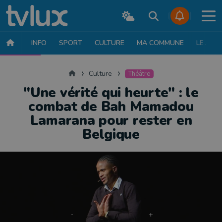
INFO
SPORT
CULTURE
MA COMMUNE
LE JT
CULTURE
MUSIQUE
EXPOSITION
THÉÂTRE
LITTÉRATURE
Accueil
Culture
Théâtre
"Une vérité qui heurte" : le
combat de Bah Mamadou
Lamarana pour rester en
Belgique