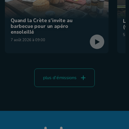
Quand la Crète s’invite au
La
barbecue pour un apéro
(C
ensoleillé
5 a
7 août 2026 à 09:00
plus d'émissions