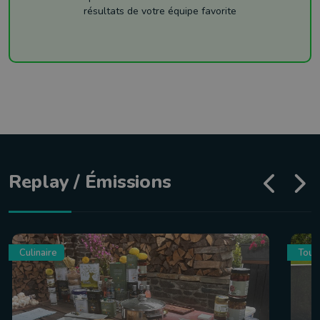
résultats de votre équipe favorite
Replay / Émissions
Culinaire
Tour