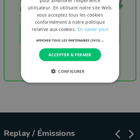
pour améliorer l'expérience
utilisateur. En utilisant notre site Web,
Les résultats
vous acceptez tous les cookies
conformément à notre politique
relative aux cookies.
En savoir plus
LES RÉSULTATS
AFFICHER TOUS LES PARTENAIRES
(1913) →
Chaque week-end retrouvez les derniers
ACCEPTER & FERMER
résultats de votre équipe favorite
CONFIGURER
Replay / Émissions