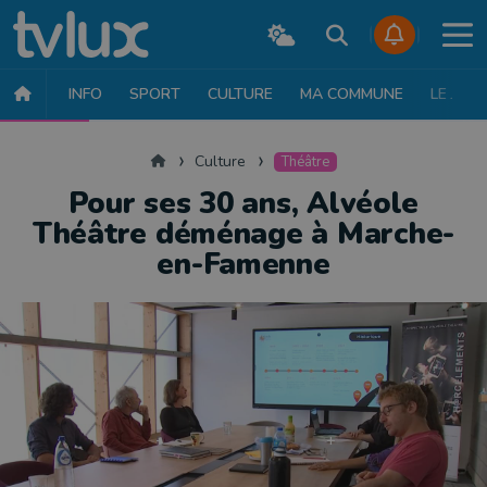
INFO
SPORT
CULTURE
MA COMMUNE
LE JT
CULTURE
MUSIQUE
EXPOSITION
THÉÂTRE
LITTÉRATURE
Accueil
Culture
Théâtre
Pour ses 30 ans, Alvéole
Théâtre déménage à Marche-
en-Famenne