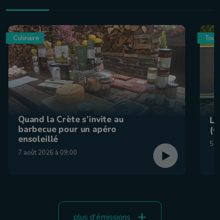
Culinaire
Tour
Quand la Crète s’invite au
La
barbecue pour un apéro
(C
ensoleillé
5 a
7 août 2026 à 09:00
plus d'émissions