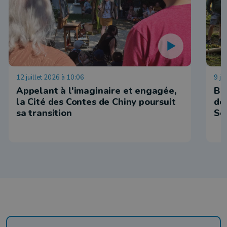
12 juillet 2026 à 10:06
9 ju
Appelant à l'imaginaire et engagée,
Be
la Cité des Contes de Chiny poursuit
dé
sa transition
Se