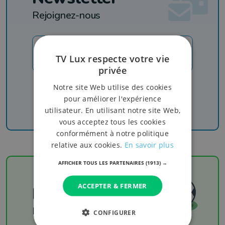
Rejoignez-nous
JE M'INSCRIS
TV Lux respecte votre vie
privée
Recevez nos newsletters pour ne rien manquer
Notre site Web utilise des cookies
de l'info, du sport et de nos émissions
pour améliorer l'expérience
utilisateur. En utilisant notre site Web,
vous acceptez tous les cookies
conformément à notre politique
relative aux cookies.
En savoir plus
AFFICHER TOUS LES PARTENAIRES
(1913) →
ACCEPTER & FERMER
Football
Les résultats
CONFIGURER