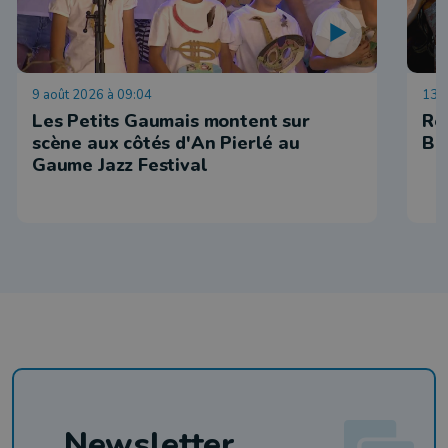
9 août 2026 à 09:04
13 j
Les Petits Gaumais montent sur
Re
scène aux côtés d'An Pierlé au
Ba
Gaume Jazz Festival
Newsletter