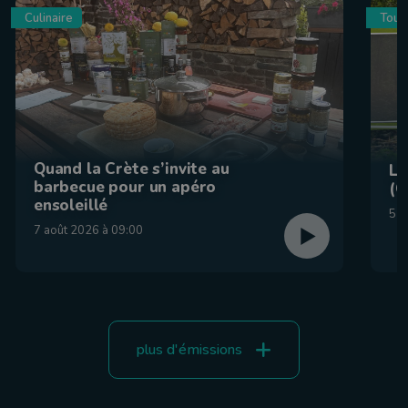
Culinaire
Tour
Quand la Crète s’invite au
La
barbecue pour un apéro
(C
ensoleillé
5 a
7 août 2026 à 09:00
plus d'émissions