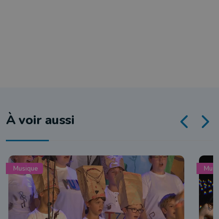
À voir aussi
Musique
Musi