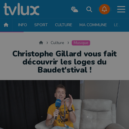
INFO
SPORT
CULTURE
MA COMMUNE
LE JT
CULTURE
MUSIQUE
EXPOSITION
THÉÂTRE
LITTÉRATURE
Accueil
Culture
Musique
Christophe Gillard vous fait
découvrir les loges du
Baudet'stival !