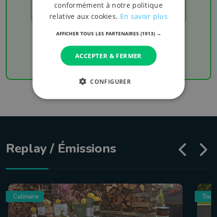
conformément à notre politique
LES RÉSULTATS
relative aux cookies.
En savoir plus
AFFICHER TOUS LES PARTENAIRES
(1913) →
Chaque week-end retrouvez les derniers
résultats de votre équipe favorite
ACCEPTER & FERMER
CONFIGURER
Replay / Émissions
Culinaire
Tour