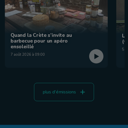
Quand la Crète s’invite au
La
barbecue pour un apéro
(C
ensoleillé
5 a
7 août 2026 à 09:00
plus d'émissions