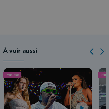
À voir aussi
Musique
Musi