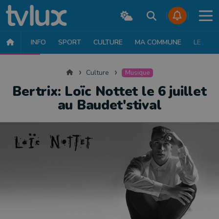
INFO
SPORT
CULTURE
MA COMMUNE
LE JT
CULTURE
MUSIQUE
EXPOSITION
THÉÂTRE
LITTÉRATURE
Accueil
Culture
Musique
Bertrix: Loïc Nottet le 6 juillet
au Baudet'stival