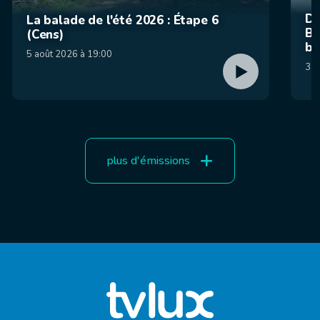
De
La balade de l'été 2026 : Étape 6
Be
(Cens)
br
5 août 2026 à 19:00
31 
plus d'émissions