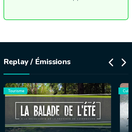
Replay / Émissions
Tourisme
Culin