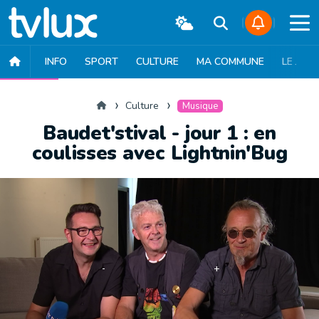
INFO
SPORT
CULTURE
MA COMMUNE
LE JT
CULTURE
MUSIQUE
EXPOSITION
THÉÂTRE
LITTÉRATURE
Accueil
Culture
Musique
Baudet'stival - jour 1 : en
coulisses avec Lightnin'Bug