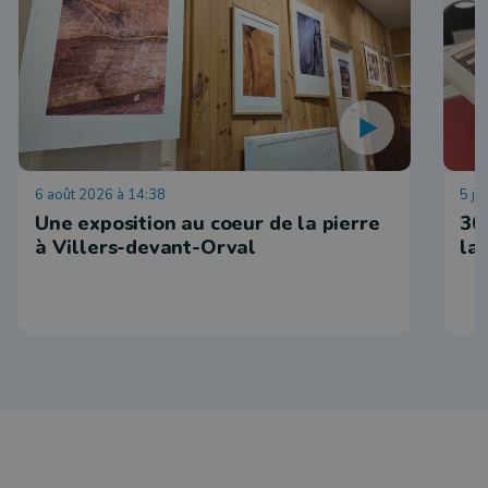
6 août 2026 à 14:38
5 ju
Une exposition au coeur de la pierre
30
à Villers-devant-Orval
la