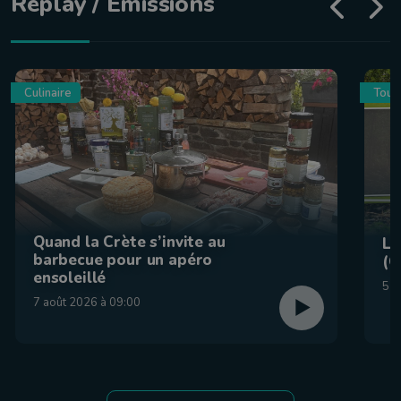
Replay / Émissions
Culinaire
Tour
Quand la Crète s’invite au
La
barbecue pour un apéro
(C
ensoleillé
5 a
7 août 2026 à 09:00