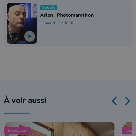
Société
Arlon : Photomarathon
13 mai 2013 à 18:07
À voir aussi
Exposition
Expo