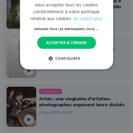
L'histoire de Marche-en-Famenne à
vous acceptez tous les cookies
travers les photos de Florent Collin
conformément à notre politique
26 février 2024 à 13:44
relative aux cookies.
En savoir plus
AFFICHER TOUS LES PARTENAIRES
(1913) →
Exposition
ACCEPTER & FERMER
Le Photo-Club de Libramont met
Lavacherie à l'honneur
CONFIGURER
24 septembre 2022 à 19:47
Exposition
Arlon : une vingtaine d'artistes-
photographes exposent leurs clichés
13 mai 2022 à 16:00