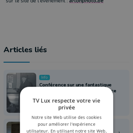
sur le site de l'événement :
arlonphoto.be
Articles liés
Info
Conférence sur une fantastique
collection de photos judiciaires ce
jeudi à Arlon
TV Lux respecte votre vie
17 avril 2024 à 17:33
privée
Notre site Web utilise des cookies
pour améliorer l'expérience
Exposition
utilisateur. En utilisant notre site Web,