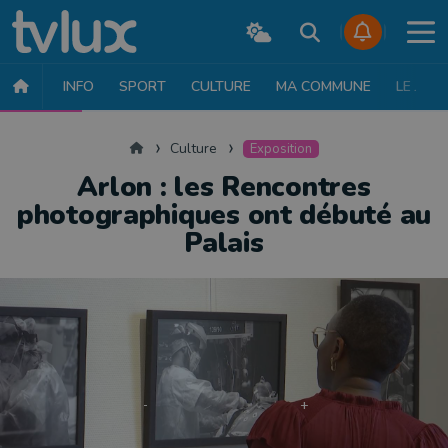
INFO
SPORT
CULTURE
MA COMMUNE
LE JT
CULTURE
MUSIQUE
EXPOSITION
THÉÂTRE
LITTÉRATURE
Accueil
Culture
Exposition
Arlon : les Rencontres
photographiques ont débuté au
Palais