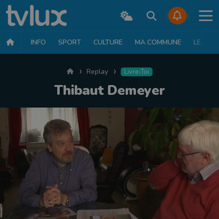
INFO
SPORT
CULTURE
MA COMMUNE
LE JT
Accueil
Replay
Livre-Toi
Thibaut Demeyer