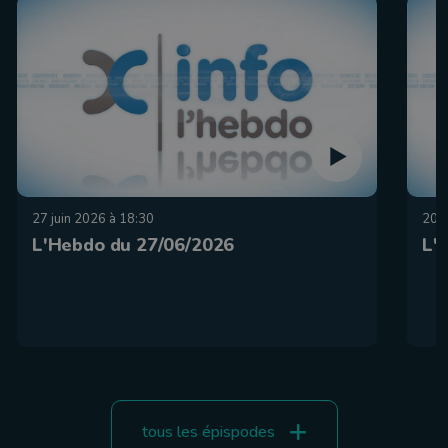
27 juin 2026 à 18:30
20 j
L'Hebdo du 27/06/2026
L'
tous les épispodes