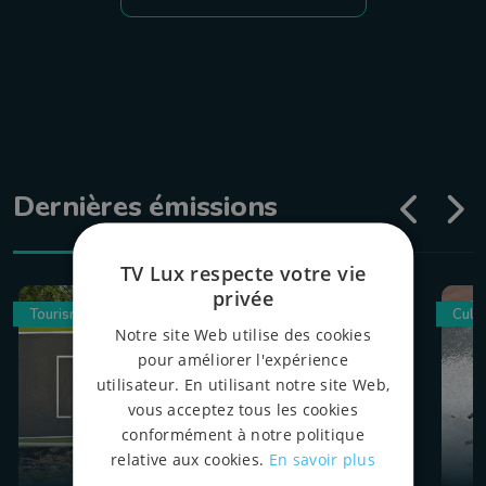
Dernières émissions
TV Lux respecte votre vie
privée
Tourisme
Culin
Notre site Web utilise des cookies
pour améliorer l'expérience
utilisateur. En utilisant notre site Web,
vous acceptez tous les cookies
conformément à notre politique
relative aux cookies.
En savoir plus