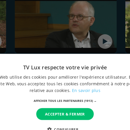
9 août 2021 à 19:30
Olivier Schmitz
TV Lux respecte votre vie privée
Web utilise des cookies pour améliorer l'expérience utilisateur. 
ite Web, vous acceptez tous les cookies conformément à notre p
relative aux cookies.
En savoir plus
AFFICHER TOUS LES PARTENAIRES
(1913) →
ACCEPTER & FERMER
CONFIGURER