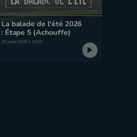
Le Jo
La balade de l'été 2026
2026 
: Étape 5 (Achouffe)
dima
29 juillet 2026 à 19:00
26 juillet