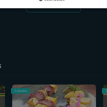
tous les épispodes
s
Culinaire