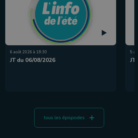
6 août 2026 à 18:30
5 ao
JT du 06/08/2026
JT
tous les épispodes