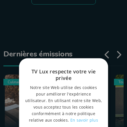
Dernières émissions
TV Lux respecte votre vie
privée
Culinaire
Tour
Notre site Web utilise des cookies
pour améliorer l'expérience
utilisateur. En utilisant notre site Web,
vous acceptez tous les cookies
conformément à notre politique
relative aux cookies.
En savoir plus