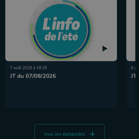
7 août 2026 à 18:30
6 ao
JT du 07/08/2026
JT
tous les épispodes